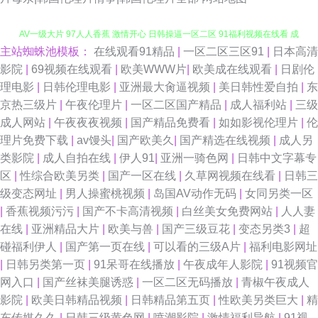
主站蜘蛛池模板：
在线观看91精品
|
一区二区三区91
|
日本高清
91伊人熟女超碰 欧美日韩轮乱五区 豆花视频在线 人妻精品一国产 影音先锋
影院
|
69视频在线观看
|
欧美WWW片
|
欧美成在线观看
|
日剧伦
理电影
|
日韩伦理电影
|
亚洲最大肏逼视频
|
美日韩性爱自拍
|
东
AV一级大片 97人人香蕉 激情开心 日韩操逼一区二区 91福利视频在线看 成
京热三级片
|
午夜伦理片
|
一区二区国产精品
|
成人福利站
|
三级
成人网站
|
午夜夜夜视频
|
国产精品免费看
|
如如影视伦理片
|
伦
人精品成人导航 男人的天堂com 91爱爱在线影院 东京热大香蕉av 欧美性爱
理片免费下载
|
av馒头
|
国产欧美久
|
国产精选在线视频
|
成人另
类影院
|
成人自拍在线
|
伊人91
|
亚洲一骑色网
|
日韩中文字幕专
影院一区二区 91白丝喷水自慰网站 草莓视频黄 九一综合色 色悠悠中文视频
区
|
性综合欧美另类
|
国产一区在线
|
久草网视频在线看
|
日韩三
级变态网址
|
男人操蜜桃视频
|
岛国AV动作无码
|
女同另类一区
91福利导航网站 俺去也色 九九精品 色友福利影院社区91 91大神图片 草逼
|
香蕉视频污污
|
国产不卡高清视频
|
白丝美女免费网站
|
人人妻
在线
|
亚洲精品大片
|
欧美与兽
|
国产三级豆花
|
变态另类3
|
超
资源 精品东方av正在进入 天天干天天sge 91深夜福利网站 国产婷婷五月 超
碰福利伊人
|
国产第一页在线
|
可以看的三级A片
|
福利电影网址
|
日韩另类第一页
|
91呆哥在线播放
|
午夜成年人影院
|
91视频官
碰91久久在线 欧美性猛交久久 中文欧美日韩在线 95av 狠狠干综合网 色综
网入口
|
国产丝袜美腿诱惑
|
一区二区无码播放
|
青椒午夜成人
影院
|
欧美日韩精品视频
|
日韩精品第五页
|
性欧美另类巨大
|
精
日韩视频 91色漫网页版入口 欧美性交第八页 福利怕91在线 AV三级片无码
东传媒久久
|
日韩三级黄色网
|
喷潮影院
|
激情福利导航
|
91视