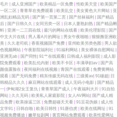
毛片
|
成人亚洲国产
|
欧美精品一区免费
|
性欧美天堂
|
欧美国产
一区二区
|
青青草在免费观看
|
欧美乱交
|
美女黄色大片网站
|
亚
洲乱妇精品无码
|
国产第一页第二页
|
国产丝袜福利
|
国产精品
后
|
国产日韩久久
|
女同另类一区
|
日本人妻熟妇熟
|
国产精品蝌
蚪
|
亚洲一二三四在线
|
最污的网站在线看
|
欧美伦理影院
|
国产
中文大片在线
|
男人看A片的网址
|
男女午夜啪啪
|
狠狠撸亚洲欧
美
|
久久老司机
|
香蕉视频国产免费
|
亚州欧美另类色图
|
男人欲
色视频网站
|
午夜影院福利社
|
91福利网站
|
美女裸体自慰网站
|
亚洲无ab
|
国产同性
|
91艹在线观看
|
日韩成人福利影院
|
成人影
院免费观看
|
欧美乱伦内射
|
欧美不卡区
|
丰满孕妇av
|
国产高
颜值露脸在
|
夜间福利在线视频
|
青国产在线观看
|
免费黄网站
观看
|
国产无码免费
|
精东传媒无码在线
|
三级黄av
|
91碰超
|
日
韩精品久久久
|
麻豆网站在线观看
|
成人无码小电影
|
国产精品
一
|
伊甸湖2女王复仇
|
青青草国产成人
|
午夜福利大片
|
91自拍
网站
|
久久无码
|
欧美私人家庭影院
|
女人AV网站
|
国产成人精
品免费
|
欧美操逼三区
|
免费超碰天天看
|
91豆花伪娘
|
成人性
文学91
|
日韩自啪
|
欧美日韩性
|
91唐伯虎
|
欧美在线网址
|
91
视频免费播放
|
嫩草短剧网
|
黄页网站免费观看
|
欧美性爱网址