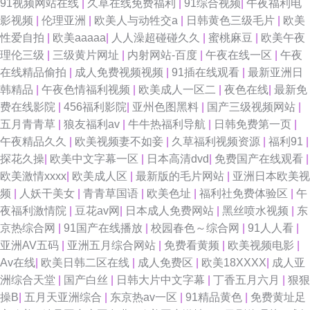
91视频网站在线
|
久草在线免费福利
|
91综合视频
|
午夜福利电
影视频
|
伦理亚洲
|
欧美人与动牲交a
|
日韩黄色三级毛片
|
欧美
性爱自拍
|
欧美aaaaa
|
人人澡超碰碰久久
|
蜜桃麻豆
|
欧美午夜
理伦三级
|
三级黄片网址
|
内射网站-百度
|
午夜在线一区
|
午夜
在线精品偷拍
|
成人免费视频视频
|
91插在线观看
|
最新亚洲日
韩精品
|
午夜色情福利视频
|
欧美成人一区二
|
夜色在线
|
最新免
费在线影院
|
456福利影院
|
亚州色图黑料
|
国产三级视频网站
|
五月青青草
|
狼友福利av
|
牛牛热福利导航
|
日韩免费第一页
|
午夜精品久久
|
欧美视频妻不如妾
|
久草福利视频资源
|
福利91
|
探花久操
|
欧美中文字幕一区
|
日本高清dvd
|
免费国产在线观看
|
欧美激情xxxx
|
欧美成人区
|
最新版的毛片网站
|
亚洲日本欧美视
频
|
人妖干美女
|
青青草国语
|
欧美色址
|
福利社免费体验区
|
午
夜福利激情院
|
豆花av网
|
日本成人免费网站
|
黑丝喷水视频
|
东
京热综合网
|
91国产在线播放
|
校园春色～综合网
|
91人人看
|
亚洲AV五码
|
亚洲五月综合网站
|
免费看黄频
|
欧美视频电影
|
Av在线
|
欧美日韩二区在线
|
成人免费区
|
欧美18XXXX
|
成人亚
洲综合天堂
|
国产白丝
|
日韩大片中文字幕
|
丁香五月六月
|
狠狠
操B
|
五月天亚洲综合
|
东京热av一区
|
91精品黄色
|
免费黄址足