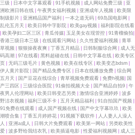
三级
|
日本中文字幕观看
|
91手机视频
|
成人网站免费三级
|
亚
洲欧洲日韩在线
|
午夜男女福利视频
|
亚洲成年人视频
|
欧美限
91巨炮免费福利 欧美一级在线 91亚洲传媒51 九九热这里有精品20 大香蕉
制级影片
|
亚洲精品国产福利
|
一本之道无码
|
69岛国电影网
|
乱伦五月天
|
欧美日韩中字影院
|
欧美gay视频
|
福利影院在线看
导 丝袜肏屄 91先生无码 美女诱惑 91大神天堂男人 国产精品国产 91狼友之
|
欧美孕妇二区三区
|
青瓜传媒
|
玉足美女在现管控
|
91青榴偷拍
|
香港三级日本三级
|
在线观看污网站
|
久久性爱福利视频
|
青草
家 91肉棒插黄免费视频 久久导网网址 91挑色网站观看 日韩素人影院 91天
草视频
|
狠狠操夜夜爽
|
丁香五月精品
|
日韩制服综合网
|
成人无
码高潮
|
97在线看
|
黑料超碰在线
|
日韩中文字幕在线
|
欧美专区
堂午夜 玖玖在线资源 91成人免费视频 国产合集1024 91超碰人人看 日本久
页
|
无码三级毛片
|
黄色视频
|
欧美在线专区
|
欧美变态bdsm
|
伊人黄片影院
|
国产精品免费专区
|
日本在线播放免费
|
综合网
操视频播放 91素人在线精品国产 日本123不卡 91熊猫视频 男人天堂第一页
五月天
|
国产豆花在线综合
|
青草视频免费观看
|
免费h视频
|
国
产三四区
|
三级综合医院
|
91偷拍视频大全
|
国产精品自拍9
|
午
91国产白浆喷水 韩国欧美 淫网av 豆花精品视频 婷婷欧美 95老司机视频 欧
夜男人伦理网站
|
欧美日韩变态另类
|
激情综合亚洲婷婷
|
波多
野洁衣视频
|
福利三级不卡
|
五月天精品福利
|
91自拍国产视频
|
美一级性生活 91蜜桃日韩 久操视频在线观看 91c逼 国产AV资源站 五月亭亭
91免费在线观看
|
成人国产视频在线
|
国产中文字幕玖玖
|
欧美
潮喷合集
|
丁香五月婷婷花
|
91视频下载软件
|
人人妻人人澡人
激情网 www国产品精 亚洲先峰资源网 国产精品夜夜 亚洲AV射 俺去也俺去
人
|
亚洲a成人
|
日韩大片免费观看
|
欧美第一网站
|
另类欧美性
爱
|
波多野给我结衣乳
|
欧美插逼电影
|
性爱福利视频网
|
成人三
了 日韩色网址 美女91视视频免费看 97干视频网站 久操视频在线观看 日韩成