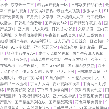
不卡
|
东京热一二三
|
精品国产视频一区
|
日韩欧美精品在线
|
最
新午夜福利视频
|
深夜福利影视
|
最新成人视频
|
狠狠做五月
|
91
国产免费观看
|
五月天中文字幕
|
亚洲视频人人草
|
岛国视频在
线播放
|
日韩毛片免费看
|
国产美女542
|
国产精品午夜剧场
|
国
产放荡对
|
亚洲第一成人影院
|
日韩成人伦理
|
久草超碰
|
国内黄
色网址
|
久草视频免费网
|
午夜福利在线合集
|
成人三级黄色
|
91视频国产在线
|
91福利导航
|
成人无码
|
日日综合
|
日欧韩乱伦
视频
|
91人妻操操
|
亚洲瑟瑟天堂
|
在线e久草
|
福利精品一区二
区
|
福利电影午夜AV
|
成年人免费的视频
|
国产午夜真人视频
|
丁香五月激综合
|
日韩免费在线网站
|
午夜狼友福利
|
欧美不卡
在线视频
|
91午夜福利
|
国产无码激情
|
国产精品热热热
|
欧美
另类性性性
|
伊人久久精品欧美
|
成人a亚洲
|
日韩电影网址
|
成
人理论片
|
最新午夜福利
|
91自拍国产
|
久久精品天天中文
|
人
妻精品一区蜜桃
|
丁香尹人网
|
爱豆视频在线看
|
丁香网五月婷
婷
|
新视觉影院伦理
|
丁香五月激综合网
|
午夜影院男女动态
|
国
产肥乱精
|
午夜福利网站在线
|
亚洲性爱导航
|
香蕉视频免费
|
国
产乱轮
|
国产精品系列在线
|
国产精品高清
|
黄色网纸免费看
|
午
夜爆乳福利
|
91在线视频论坛
|
日韩爱爱动态
|
91视频污版网站
|