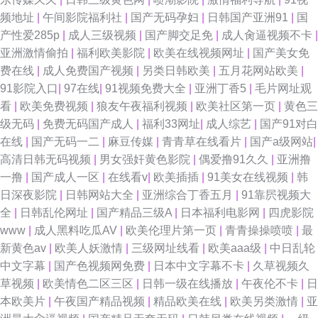
频地址
|
午间影院福利社
|
国产无码孕妇
|
日韩国产亚洲91
|
国
97公开久久 91国产原创出厂电影 91夫妻小视频 色婷婷黄色视频 精品无码
产性爱285p
|
成人三级视频
|
国产脚交足免
|
成人肏逼视频不卡
|
亚洲激情偷拍
|
福利欧美影院
|
欧美在线视频网址
|
国产美女免
a∨福利网 91视频在线国产 95国产在线 91福利在线播放 亚洲综合小说网 五
费在线
|
成人免费国产视频
|
另类日韩欧美
|
五月花网站欧美
|
91影院入口
|
97在线
|
91视频免费大全
|
亚洲丁香5
|
毛片网址观
月涩涩婷婷 久久国产丝袜一区 91超碰色 91在线观看网址 午夜性网 91经典
看
|
欧美免费视频
|
狼友午夜福利视频
|
欧美社区第一页
|
黄色三
级无码
|
免费无码国产成人
|
福利33网址
|
成人综艺
|
国产91对白
三级 www18草av 免费阿v阿视频播放 91TS人妖另类 国产传媒第37页 欧美
在线
|
国产无码一二
|
麻豆传媒
|
青青草在线看片
|
国产a级网站
|
高清日韩无码视频
|
男女强奸黄色影院
|
偶爱撸91久久
|
亚洲撸
一级在线 91豆花免费看片 AV蜜桃久久 久久精品视频网站 午夜精品久久 91
一撸
|
国产成人一区
|
在线看v
|
欧美插插
|
91美女在线视频
|
韩
日深夜影院
|
日韩网站大全
|
亚洲综合丁香五月
|
91靠屄视频大
蜜桃在线看 成人网址 久久草成人大香蕉AV 最新福利AV在线 超碰在线视91
全
|
日韩乱伦网址
|
国产精品三级A
|
日本福利电影网
|
四虎影院
www
|
成人黑料吃瓜AV
|
欧美伦理片第一页
|
青青操操喷喷
|
最
免费日本视频网站 在线不卡的AV初 91丝袜美女视频 国产精品久久9 欧美淫
新黄色av
|
欧美人妖激情
|
三级网址线看
|
欧美aaa级
|
中日乱轮
中文字幕
|
国产色视频网免费
|
日本中文字幕不卡
|
久草视频久
啪啪重囗味合集 91国产视在线观看 国产第五区 欧美成人一二 影音先锋婷婷
草视频
|
欧美情色二区三区
|
日韩一级在线播放
|
午夜伦不卡
|
日
本欧美片
|
午夜国产精品视频
|
精品欧美在线
|
欧美另类激情
|
亚
99中文字幕在线视频 伦理片色网传媒 91吴梦梦台湾无码 伦理鲁丝影院 91av