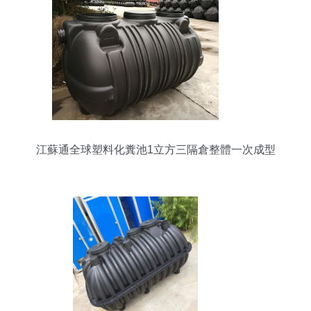
江蘇通全球塑料化糞池1立方三隔倉整體一次成型