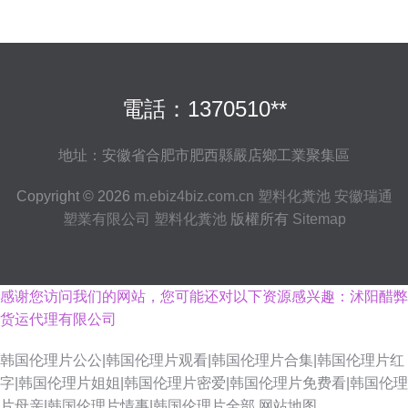
電話：1370510**
地址：安徽省合肥市肥西縣嚴店鄉工業聚集區
Copyright © 2026
m.ebiz4biz.com.cn
塑料化糞池
安徽瑞通
塑業有限公司
塑料化糞池
版權所有
Sitemap
感谢您访问我们的网站，您可能还对以下资源感兴趣：沭阳醋弊
货运代理有限公司
韩国伦理片公公|韩国伦理片观看|韩国伦理片合集|韩国伦理片红
字|韩国伦理片姐姐|韩国伦理片密爱|韩国伦理片免费看|韩国伦理
片母亲|韩国伦理片情事|韩国伦理片全部
网站地图