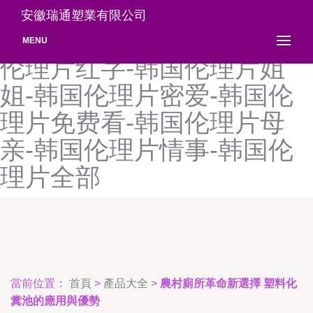
韩国伦理片公公-韩国伦理片
安徽瑞通塑業有限公司
观看-韩国伦理片合集-韩国
MENU
伦理片红字-韩国伦理片姐
姐-韩国伦理片密爱-韩国伦
理片免费看-韩国伦理片母
亲-韩国伦理片情事-韩国伦
理片全部
當前位置：
首頁
>
產品大全
>
農村廁所革命新選擇 塑料化
糞池的應用與優勢