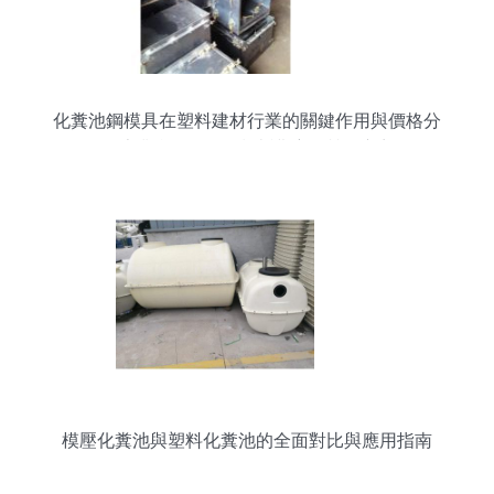
化糞池鋼模具在塑料建材行業的關鍵作用與價格分
析——專業參數+選型指南護航優質供應商選擇
模壓化糞池與塑料化糞池的全面對比與應用指南