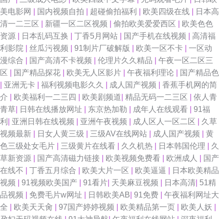
美电影网
|
国内视频自拍
|
超碰偷拍福利
|
欧美四级在线
|
日本高
清一二三区
|
新疆一区二区视频
|
偷拍欧美爱爱西区
|
欧美色色
资源
|
日本乱码互换
|
丁香5月网站
|
国产手机在线视频
|
高清福
利影院
|
丝瓜污视频
|
91制片厂破解版
|
欧美一区不卡
|
一区动
漫综合
|
国产高清不卡视频
|
伦理片久久精品
|
午夜一区二区三
区
|
国产精品探花
|
欧美无人区影片
|
午夜福利理论
|
国产精品色
|
亚洲无卡
|
福利视频电影久久
|
成人国产视频
|
香蕉手机网的简
介
|
欧美福利一二三四
|
欧美剧频道
|
精品无码一二三区
|
依人青
青草
|
日韩在线播放网址
|
东京热加勒
|
成年人在线观看
|
91福
利
|
亚洲日韩在线视频
|
亚洲午夜视频
|
成人区人一区二区
|
久草
视频最新
|
日女人黄三级
|
三级AV在线网站
|
成人国产视频
|
黄
色三级处女毛片
|
三级黄片在线看
|
久久机热
|
日本韩国伦理
|
久
草新资源
|
国产高清磁力链接
|
欧美视频免费看
|
欧洲成人
|
国产
在线不
|
丁香五月综合
|
欧美大片一区
|
欧美逼逼
|
日本欧美精品
视频
|
91视频欧美国产
|
91看片
|
天美麻豆视频
|
日本高清
|
51精
品视频
|
免费毛片w网址
|
日韩欧美AB
|
91免费
|
午夜福利网址大
全
|
欧美天天肏
|
97国产婷婷视频
|
欧美精品第一页
|
欧美人妖
|