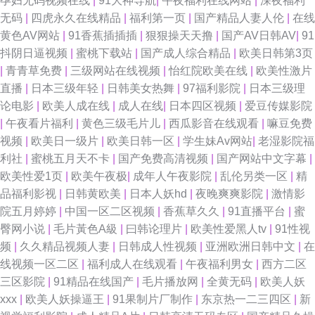
孕妇无码视频在线
|
91大神导航
|
午夜福利在线网站
|
深夜福利
无码
|
四虎永久在线精品
|
福利第一页
|
国产精品人妻人伦
|
在线
黄色AV网站
|
91香蕉插插插
|
狠狠操天天撸
|
国产AV日韩AV
|
91
抖阴日逼视频
|
蜜桃下载站
|
国产成人综合精品
|
欧美日韩第3页
|
青青草免费
|
三级网站在线视频
|
怡红院欧美在线
|
欧美性激片
直播
|
日本三级年轻
|
日韩美女热舞
|
97福利影院
|
日本三级理
论电影
|
欧美人成在线
|
成人在线
|
日本四区视频
|
爱豆传媒影院
|
午夜看片福利
|
黄色三级毛片儿
|
西瓜影音在线观看
|
嘛豆免费
视频
|
欧美日一级片
|
欧美日韩一区
|
学生妹Av网站
|
老湿影院福
利社
|
蜜桃五月天不卡
|
国产免费高清视频
|
国产网站中文字幕
|
欧美性爱1页
|
欧美午夜极
|
成年人午夜影院
|
乱伦另类一区
|
精
品福利影视
|
日韩黄欧美
|
日本人妖hd
|
夜晚爽爽影院
|
激情影
院五月婷婷
|
中国一区二区视频
|
香蕉草久久
|
91直播平台
|
蜜
臀网小说
|
毛片黃色A級
|
曰韩论理片
|
欧美性爱黑人tv
|
91性视
频
|
久久精品视频人妻
|
日韩成人性视频
|
亚洲欧洲日韩中文
|
在
线视频一区二区
|
福利成人在线观看
|
午夜福利男女
|
西方二区
三区影院
|
91精品在线国产
|
毛片播放网
|
全黄无码
|
欧美人妖
xxx
|
欧美人妖操逼王
|
91果制片厂制作
|
东京热一二三四区
|
新