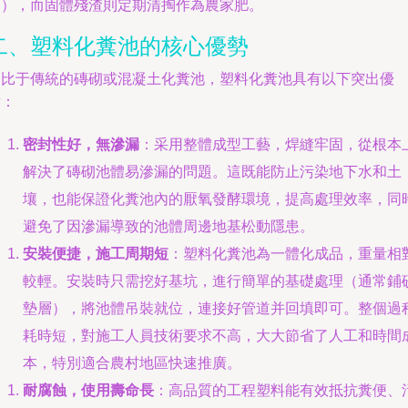
定），而固體殘渣則定期清掏作為農家肥。
二、塑料化糞池的核心優勢
相比于傳統的磚砌或混凝土化糞池，塑料化糞池具有以下突出優
點：
密封性好，無滲漏
：采用整體成型工藝，焊縫牢固，從根本
解決了磚砌池體易滲漏的問題。這既能防止污染地下水和土
壤，也能保證化糞池內的厭氧發酵環境，提高處理效率，同
避免了因滲漏導致的池體周邊地基松動隱患。
安裝便捷，施工周期短
：塑料化糞池為一體化成品，重量相
較輕。安裝時只需挖好基坑，進行簡單的基礎處理（通常鋪
墊層），將池體吊裝就位，連接好管道并回填即可。整個過
耗時短，對施工人員技術要求不高，大大節省了人工和時間
本，特別適合農村地區快速推廣。
耐腐蝕，使用壽命長
：高品質的工程塑料能有效抵抗糞便、