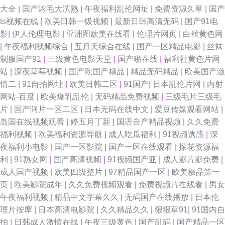
大全
|
国产浓毛大泬熟
|
午夜福利乱伦网址
|
免费资源久草
|
国产
ts视频在线
|
欧美日韩一级视频
|
最新日韩高清无码
|
国产91电
影
|
伊人伦理电影
|
亚洲图欧美在线看
|
伦理片网页
|
白丝黄色网
|
午夜福利视频综合
|
五月天综合在线
|
国产一区精品电影
|
丝袜
制服国产91
|
三级黄色电影天堂
|
国产啪在线
|
福利社黄色片网
站
|
深夜草莓视频
|
国产欧国产精品
|
精品无码精品
|
欧美国产激
情二
|
91自拍网址
|
欧美日韩二区
|
91国产
|
日本乱伦片网
|
内射
网站-百度
|
欧美爆乳乱伦
|
无码精品免费视频
|
三级毛片三级毛
片
|
国产阿片一区二区
|
日本无码在线中文
|
爱豆传媒观看网站
|
岛国在线视频观看
|
婷五月丁新
|
国语自产精品视频
|
久久免费
福利视频
|
欧美福利资源导航
|
成人吃瓜福利
|
91视频诱惑
|
深
夜福利小电影
|
国产一区影院
|
国产一区在线观看
|
探花资源福
利
|
91熟女网
|
国产高清视频
|
91视频国产亚
|
成人影片影免费
|
成人国产视频
|
欧美四级整片
|
97精品国产一区
|
欧美极品第一
页
|
欧美影院成年
|
久久免费视频观看
|
免费视频片在线看
|
男女
午夜福利视频
|
精品中文字幕久久
|
无码国产在线播放
|
日本伦
理片按摩
|
日本高清电影院
|
久久精品久久
|
狠狠草91
|
91国内自
拍
|
日韩成人激情在线
|
午夜三级黄色
|
国产乱码
|
国产精品一区