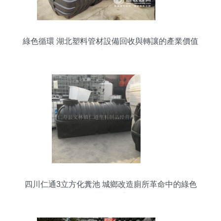
綠色循環 湖北塑料管材設備回收與轉讓的產業價值
與實踐
四川仁通3立方化糞池 城鄉改造廁所革命中的綠色
革命推手