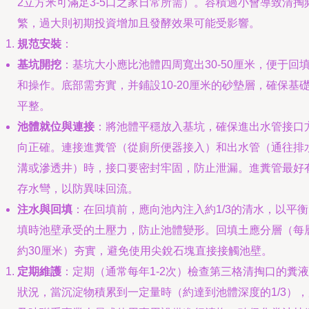
2立方米可滿足3-5口之家日常所需）。容積過小會導致清掏
繁，過大則初期投資增加且發酵效果可能受影響。
規范安裝
：
基坑開挖
：基坑大小應比池體四周寬出30-50厘米，便于回
和操作。底部需夯實，并鋪設10-20厘米的砂墊層，確保基
平整。
池體就位與連接
：將池體平穩放入基坑，確保進出水管接口
向正確。連接進糞管（從廁所便器接入）和出水管（通往排
溝或滲透井）時，接口要密封牢固，防止泄漏。進糞管最好
存水彎，以防異味回流。
注水與回填
：在回填前，應向池內注入約1/3的清水，以平
填時池壁承受的土壓力，防止池體變形。回填土應分層（每
約30厘米）夯實，避免使用尖銳石塊直接接觸池壁。
定期維護
：定期（通常每年1-2次）檢查第三格清掏口的糞液
狀況，當沉淀物積累到一定量時（約達到池體深度的1/3），