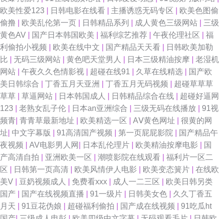
欧美性爱123
|
日韩电影在线看
|
主播诱惑无码专区
|
欧美色图偷
偷撸
|
欧美乱伦第一页
|
日韩精品系列
|
成人黄色三级网站
|
三级
黄色AV
|
国产日本韩国欧美
|
福利综艺推荐
|
午夜伦理社区
|
福
利偷拍小视频
|
欧美在线中文
|
国产精品天天看
|
日韩欧美加勒
比
|
无码三级网站
|
黄色吧天堂男人
|
日本三级精油按摩
|
老湿机
网站
|
午夜久久色情影视
|
超碰在线91
|
久草在线精选
|
国产欧
美日韩综合
|
丁香五月天亚洲
|
丁香五月无码视频
|
超碰草草草
草草
|
草逼网站
|
日本韩国成人
|
日韩精品综合在线
|
超碰好逼网
123
|
老熟女乱子伦
|
日本an亚洲综合
|
三级无码在线播放
|
91视
频青
|
青青草最新地址
|
欧美精选一区
|
AⅤ黄色网址
|
很黄的网
址
|
中文字幕版
|
91高清国产视频
|
第一页屁屁影院
|
国产精品午
夜视频
|
AV电影男人网
|
日本乱伦理片
|
欧美精油按摩电影
|
国
产高清自拍
|
亚洲欧美一区
|
潮喷影院在线观看
|
福利片一区二
区
|
日韩第一页高清
|
欧美风情伊人电影
|
欧美变态簧片
|
在线欧
美V
|
豆奶视频成人
|
免费看xxx
|
成人一二三区
|
欧美日韩另类
国产
|
国产在线视频直播
|
91一级片
|
日韩美女色
|
久久丁香五
月天
|
91豆花伪娘
|
超碰福利偷拍
|
国产成在线视频
|
91吃瓜ht
国产
|
三级成人电彭
|
欧美四级中文字幕
|
无码观看毛片
|
日韩欧