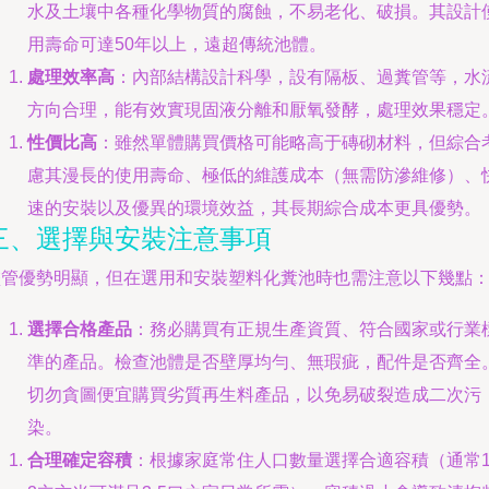
水及土壤中各種化學物質的腐蝕，不易老化、破損。其設計
用壽命可達50年以上，遠超傳統池體。
處理效率高
：內部結構設計科學，設有隔板、過糞管等，水
方向合理，能有效實現固液分離和厭氧發酵，處理效果穩定
性價比高
：雖然單體購買價格可能略高于磚砌材料，但綜合
慮其漫長的使用壽命、極低的維護成本（無需防滲維修）、
速的安裝以及優異的環境效益，其長期綜合成本更具優勢。
三、選擇與安裝注意事項
盡管優勢明顯，但在選用和安裝塑料化糞池時也需注意以下幾點
選擇合格產品
：務必購買有正規生產資質、符合國家或行業
準的產品。檢查池體是否壁厚均勻、無瑕疵，配件是否齊全
切勿貪圖便宜購買劣質再生料產品，以免易破裂造成二次污
染。
合理確定容積
：根據家庭常住人口數量選擇合適容積（通常1