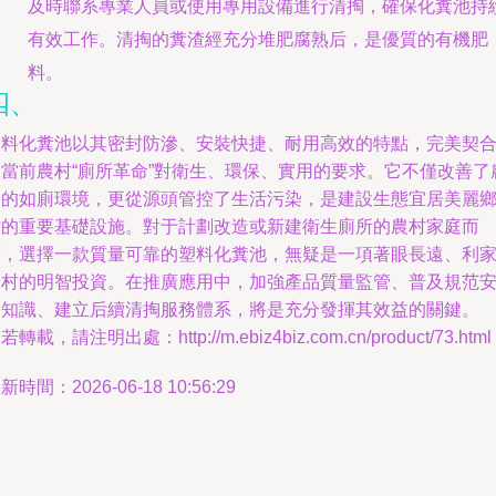
及時聯系專業人員或使用專用設備進行清掏，確保化糞池持
有效工作。清掏的糞渣經充分堆肥腐熟后，是優質的有機肥
料。
四、
塑料化糞池以其密封防滲、安裝快捷、耐用高效的特點，完美契
了當前農村“廁所革命”對衛生、環保、實用的要求。它不僅改善了
戶的如廁環境，更從源頭管控了生活污染，是建設生態宜居美麗
村的重要基礎設施。對于計劃改造或新建衛生廁所的農村家庭而
言，選擇一款質量可靠的塑料化糞池，無疑是一項著眼長遠、利
利村的明智投資。在推廣應用中，加強產品質量監管、普及規范
裝知識、建立后續清掏服務體系，將是充分發揮其效益的關鍵。
若轉載，請注明出處：http://m.ebiz4biz.com.cn/product/73.html
新時間：2026-06-18 10:56:29