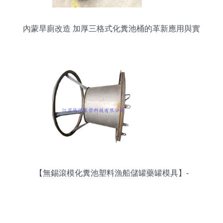
內蒙旱廁改造 加厚三格式化糞池桶的革新應用與實
踐
【無錫滾模化糞池塑料漁船儲罐藥罐模具】-