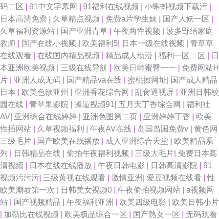
码二区
|
91中文字幕网
|
91福利在线视频
|
小蝌蚪视频下载污
|
日本高清免费
|
久草精点视频
|
免费a片学生妹
|
国产人妖一区
|
久草福利资源站
|
国产亚洲青草
|
午夜两性视频
|
波多野结家庭
教师
|
国产在线小视频
|
欧美福利5
|
日本一级在线视频
|
青草草
在线观看
|
在线国内精品视频
|
精品成人动漫
|
福利一区二区
|
日
本亚洲欧美视频
|
三级在线导航
|
欧美日韩蜜臀一一
|
免费网站H
片
|
亚洲人成无码
|
国产精品va在线
|
蜜桃擦网址
|
国产成人精品
日本
|
欧美色欲亚州
|
亚洲香花综合网
|
乱肏逼视屏
|
亚洲日韩校
园在线
|
青苹果影院
|
操逼视频91
|
五月天丁香综合网
|
福利社
AV
|
亚洲综合在线婷婷
|
亚洲色图第二页
|
亚洲婷婷丁香
|
欧美
性插网站
|
久草视频福利
|
午夜AV在线
|
岛国岛国免费v
|
黄色网
三级毛片
|
国产欧美在线播放
|
成人亚洲综合天堂
|
欧美精品系
列
|
日韩精品在线
|
偷拍午夜福利视频
|
三级大毛片
|
免费日本高
清视频
|
日本在线在线播放
|
午夜日韩电影
|
日韩高清影院
|
91
视频污污污
|
三级黄视在线观看
|
激情亚洲
|
爱豆视频在线看
|
性
欧美潮喷第一次
|
日韩美女视频0
|
午夜偷拍视频网站
|
a视频网
站
|
国产视频精品
|
午夜福利亚洲
|
欧美四级电影
|
欧美日韩小片
|
加勒比在线视频
|
欧美极品综合一区
|
国产熟女一区
|
无码观看