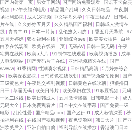
国产内射第一页
|
男女干网站
|
国产网站免费观看
|
国语不卡肏屄
视频
|
97午夜福利电影
|
精品国产乱码
|
久久日韩精品
|
午夜剧
精品久久 日韩欧美有码无码中文 福利视频999 91pot狼友社在线观看 成人网
场福利影院
|
成人18视频
|
中文字幕久毕
|
午夜三级aV
|
日韩毛
片在线
|
久久婷婷五月天
|
久久精品国产福利
|
日韩成人激情在
站做爱在线免费 色精品国产 91新地址 久久国产伊人网 伊人AV影院在线观看
线
|
青青艹91
|
日本一片黄
|
乱伦熟女四虎
|
丁香五月天导航
|
97
五月天婷婷
|
狼友福利在线
|
亚洲综合see
|
欧美美女插逼
|
白丝
黄色91看片 99国产精品久久成人 四虎东方影院 国产欧美日韩性愛久久 国产
白浆在线观看
|
欧美在线第二页
|
无码AV
|
日韩一级无码
|
午夜
宅男在线网
|
欧美a大片
|
91制作在线观看
|
欧美视频播放
|
成年
欧美综合系列在线 人妻aU在线 91色色高清国产 91大神西瓜 激情文学怡春
人电影网站
|
国产无码片子在线
|
亚洲视频精选在线
|
国产
wwww
|
91香精网
|
性潮喷水视频
|
日韩精品高清
|
5月婷婷综合
院 91岛国婷婷 九草在线 一本色道久综合在线 国产精品不卡二区 四虎av播放
网
|
欧美深夜影院
|
日韩黄色在线吹朝
|
国产视频爱拍原创
|
国产
三级黄色片
|
午夜足交福利视频
|
日韩黄色在线吹朝
|
狠狠撸日
91视社 久久99em国产精品 91久久精品视频 91人妻视频 91麻豆之闺蜜双飞
日干
|
草逼无码
|
欧美日韩片
|
欧美孕妇在线
|
91麻豆视频
|
无码
一区二区线
|
欧美日韩成人
|
五月激情播播
|
日韩电影一本
|
成人
老司机福利影城 三级久久视频 色一本久 91在线免费观看地址 日韩成人操 91
无码大全
|
日本免费观看片
|
日本中文在线字幕
|
国产免费一级
电影
|
乱伦性爱
|
国产精品com
|
国产迷奸91
|
成人激情深爱
|
秒
啪国产视频 91嫂子在线 九一久久精品 91视频在线新网站 日韩h网 伊人焦久
拍福利在线
|
在线国产视频视频
|
夜色资源网
|
韩日大片
|
国产亚
洲欧美后入
|
亚洲自拍自偷
|
福利导航在线播放
|
香港澳门日本
伦理在线 福利怕91在线 五月丁香淫淫网 91综合在线视频 欧日韩黄网站免费