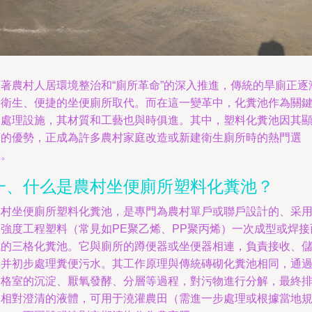
隨著農村人居環境整治和“廁所革命”的深入推進，傳統的旱廁正逐
被衛生、便捷的坐便廁所取代。而在這一變革中，化糞池作為關
的處理設施，其材質和工藝也與時俱進。其中，塑料化糞池因其
著的優勢，正成為許多農村家庭改造或新建衛生廁所時的熱門選
擇。
一、什么是農村坐便廁所塑料化糞池？
農村坐便廁所塑料化糞池，是專門為農村單戶或聯戶設計的、采
高強度工程塑料（常見如PE聚乙烯、PP聚丙烯）一次成型或焊接
成的三格化糞池。它與廁所的蹲便器或坐便器相連，負責接收、
存并初步處理糞便污水。其工作原理與傳統磚砌化糞池相同，通
三格室的沉淀、厭氧發酵、分層等過程，對污物進行分解，最終
出相對澄清的液體，可用于澆灌農田（需進一步處理或根據當地