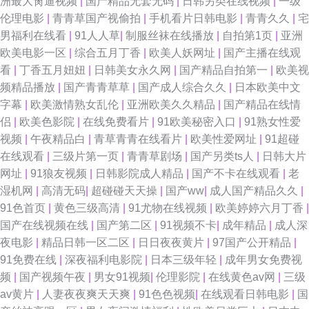
洲最大肏逼视频
|
国产精品无套无码
|
日韩另类在线视频
|
一级
伦理电影
|
青青草国产视偷拍
|
手机看片日韩电影
|
青青久久
|
宅
资源总站 尤物视频入口在线 伪娘TS 亚洲久悠悠 亚洲主播国产 91传媒网视
男福利在线看
|
91人人草
|
制服丝袜在线播放
|
自拍第1页
|
亚洲
欧美电影一区
|
综合五月丁香
|
欧美人妖网址
|
国产主播在线观
频网 91看频 国产精品久久鸭下载 AV不卡网站网址 成人AV免费在线观看 A片
看
|
丁香五月妞妞
|
日韩美女永久网
|
国产精品自拍第一
|
欧美视
频精品播放
|
国产青青草草
|
国产成人综合久久
|
日本欧美中文
成人午夜剧场 91性情网 91黄色直播网站 91看片看婬黄 91p在线论坛 一区二
字幕
|
欧美激情熟女乱伦
|
亚洲欧美久久精品
|
国产精品在线情
侣
|
欧美色影院
|
在线免费看片
|
91欧美秘密入口
|
91熟女性爱
区伦理剧 亚州无玛 五月天性爱视频 五月情婷婷最新地址 亚洲特色色情三级
视频
|
午夜精品白
|
青草青青在线看片
|
欧美性爱网址
|
91超碰
在线观看
|
三级片第一页
|
青青草剧场
|
国产另类ts人
|
日韩大片
毛片 婷婷情情亚洲综合亚洲 亚洲图区狼人 日韩欧美一区操 色情在线观看 欧
网址
|
91狼友视频
|
日韩影院成人精品
|
国产不卡在线观看
|
老
湿机网
|
高清无码
|
超碰碰天天操
|
国产ww
|
成人国产精品久久
|
美日韩综合色 黑丝成人诱惑av 欧美深喉性爱 欧美内射在线观看 久久嫩草精
91色首页
|
黄色三级高清
|
91尤物在线视频
|
欧美婷婷六月丁香
|
国产在线视频在线
|
国产第二区
|
91视频不卡
|
成年精品
|
成人深
品视频影院 久久一久久人妻 久荜中文字摹 精品亚洲无码一区二区 国产3页
夜电影
|
精品日韩一区二区
|
日日夜夜黄片
|
97国产公开精品
|
91免费在线
|
深夜福利电影院
|
日本三级年轻
|
成年男女免费视
岛国电影 www极品女 肏屄视频在哪观看 99福利姬 A片无码日韩 99精品在这
频
|
国产视频午夜
|
男女91视频
|
伦理影院
|
在线黄色av网
|
三级
av黄片
|
人妻夜夜爽天天爽
|
91色色视频
|
在线观看日韩电影
|
国
里 91专区在线 99资源站在线观看 超碰91人人在线 国厂av在线 白丝白虎自