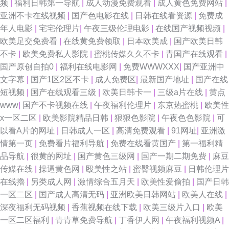
频
|
福利日韩第一导航
|
成人动漫免费观看
|
成人黄色免费网站
|
亚洲不卡在线视频
|
国产色电影在线
|
日韩在线看资源
|
免费成
手机版 91网站直接观看 国内视频自拍99re 一本一道国产精品 超碰91成人
年人电影
|
宅宅伦理片
|
午夜三级伦理电影
|
在线国产视频视频
|
欧美足交免费看
|
在线黄免费领取
|
日本欧美成
|
国产欧美日韩
色情人妖伪娘一区 91呦呦 精东AV 新狼人综合就是干欧美 91在线99 91一区
不卡
|
欧美免费私人影院
|
蜜桃传媒久久不卡
|
青国产在线观看
|
国产原创自拍0
|
福利在线电影网
|
免费WWWXXX
|
国产亚洲中
二区51伪娘 自啪91 国产AV导航一区 香蕉视频黄车震 AV高清午夜福利影院
文字幕
|
国产1区2区不卡
|
成人免费区
|
最新国产地址
|
国产在线
短视频
|
国产在线观看三级
|
欧美日韩卡一
|
三级a片在线
|
黄点
免费女优 91n免费在线视频 不卡av影院在线观看 男人AV午码影院 影音先锋
www
|
国产不卡视频在线
|
午夜福利伦理片
|
东京热蜜桃
|
欧美性
x一区二区
|
欧美影院精品日韩
|
狠狠色影院
|
午夜色色影院
|
可
人妻资源 国外91视频在线观看 91国模吧 欧美日韩成人麻豆精品 91视频官网
以看A片的网址
|
日韩成人一区
|
高清免费观看
|
91网址
|
亚洲激
情第一页
|
免费看片福利导航
|
免费在线看黄国产
|
第一福利精
久草资源免费福利网站 91爱爱人人 超碰网友自拍 欧美性交贴图 91视频最新
品导航
|
很黄的网址
|
国产黄色三级网
|
国产一期二期免费
|
麻豆
传媒在线
|
操逼黄色网
|
殴美性之站
|
蜜臀视频麻豆
|
日韩伦理片
导航 久久国产精品福利色欲 91国产在线免费观看视频 福利视频在线观看91
在线擼
|
另类成人网
|
激情综合五月天
|
欧美性爱偷拍
|
国产日韩
一区二区
|
国产成人高清无码
|
亚洲欧美日韩网站
|
欧美人在线
|
亚洲国产91线视频 91在线青青草 久草福利资源在玷 91乱md色 九九热000
深夜福利无码视频
|
香蕉视频在线下载
|
欧美三级片入口
|
欧美
一区二区福利
|
青青草免费导航
|
丁香伊人网
|
午夜福利视频A
|
亚州日韩视频 超碰国产在线久草91 丝足av 国产欧美线熟精 91黑黄网 国产