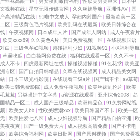
产丝袜高跟一区
|
男女夜间激情福利
|
性欧美另类巨大
|
日本中
文视频在线
|
星空无限传媒官网
|
久久丝袜导航
|
亚洲性AV
|
国
慰 久草资源站 九九久久视频 欧美2P小视频 午夜精品久久 91黑丝美女自慰
产高清精品在线
|
91啦中文成人
|
孕妇内射国产
|
最新欧美一区
二区
|
三级黄色毛片视频
|
欧美乱码在线最新
|
欧美日韩综合在
91永久在线播放 99久久卡1卡2 超碰在线大青青青青 狼人社区精品国际 欧美
线
|
午夜视频网
|
日本成年人片
|
国产成年人网站
|
成人午夜看片
|
欧美xxxx69
|
久久黄色A片
|
美日免费视频一区
|
在线视频国语
精品一区蜜桃 91在线播放专区 精品国产欧美婷婷 日韩一二片区做爱Av 91传
对白
|
三级色孕妇视频
|
超碰福利少妇
|
91视频91
|
小X福利导航
|
草逼吃瓜
|
白白操网免费在线
|
福利在线观看一区
|
久久不卡
|
媒magnet 99国产精品久久成人 国产精区久久 国产精品九九视频 国产情侣
成人不卡
|
四虎最新网址在线
|
操碰视频操碰
|
91色花堂
|
欧美亚
洲专区
|
国产自拍日韩精品
|
久草在线视频网
|
成人精品美女网
AV免费 国产精品自拍区 91精选 激情五月天社区 影音先锋亚洲av Www国产
站
|
日本三级光棍影院
|
在线观看三级a片
|
国产我不卡
|
av草莓
|
欧美日韩免费影院
|
成人免费午夜视频
|
欧美丝袜乱伦片
|
欧美
91视频 久热精品色情 亚欧色图有码 91涩情 国产精品久久一级 四虎av播放
毛茸茸
|
另类强奸中文字幕
|
a资源在线观看
|
亚州综合2008
|
岛
国精品一区二
|
成人国产三级精品
|
欧洲精品色
|
91免费网站视
97干在线观看 久久七七9 91aV青青 国产91视频网 青草社区在线 91n少女在
频
|
欧美女人bb
|
性欧美喷潮xxx
|
欧美日韩国产不卡
|
欧美一区
无
|
欧美性爱七八区
|
成人少妇视频导航
|
国产精品自拍亚洲
|
欧
线视频 成人超碰91资源站 欧美福利网址 91she九色精品国产 海角社区在线
美夜夜爽
|
国产一级免费大片
|
成人视频高清免费
|
国产不卡电
影
|
欧美综合福利网
|
欧美日批网
|
国产原创视频
|
国产免费看视
免费观看 亚洲美女丝袜足交 91系列在线观看免费 免费mv观看入口 亚洲色图