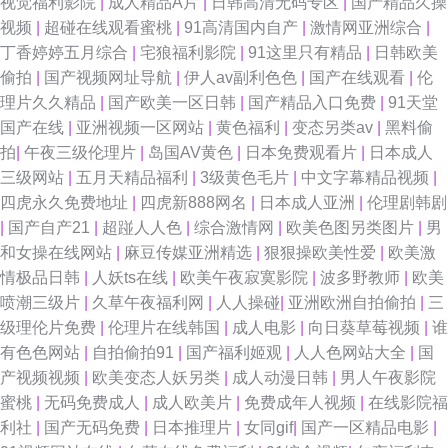
视觉福利影院
|
成人精品A片
|
日韩高清无码专区
|
国产精品久操
视频
|
超碰在线观看蜜桃
|
91高清国内自产
|
激情网亚洲综合
|
丁香婷婷五月综合
|
宅狼福利影院
|
91这里只有精品
|
日韩欧美
偷拍
|
国产视频网址导航
|
伊人av副利色色
|
国产在线观看
|
伦
理片久久精品
|
国产欧美一区日韩
|
国产精品入口免费
|
91天堂
国产在线
|
亚洲视频一区网站
|
黄色福利
|
变态另类av
|
黑料偷
拍
|
午夜三级伦理片
|
岛国AV黄色
|
日本免费观看片
|
日本成人
三级网站
|
五月天精品福利
|
3级黄色毛片
|
中文字幕精品视频
|
四虎永久免费地址
|
四虎新888网名
|
日本成人亚洲
|
伦理剧韩剧
|
国产自产21
|
超踫人人色
|
综合激情网
|
欧美色图另类图片
|
男
和女操在线网站
|
麻豆传媒亚洲精选
|
狠狠操欧美性爱
|
欧美激
情极品日韩
|
人妖ts在线
|
欧美午夜寂寞影院
|
波多野教师
|
欧美
喷潮三级片
|
久草午夜福利网
|
人人操碰
|
亚洲欧洲自拍偷拍
|
三
级理伦片免费
|
伦理片在线韩国
|
成人电影
|
向日葵草莓视频
|
谁
有色色网站
|
自拍偷拍91
|
国产福利姬观
|
人人色网站大全
|
国
产视频视频
|
欧美变态人妖另类
|
成人动漫日韩
|
男人午夜影院
蜜桃
|
无码免费成人
|
成人欧美片
|
免费成年人视频
|
在线影院福
利社
|
国产无码免费
|
日本推理片
|
女同gif
|
国产一区精品电影
|