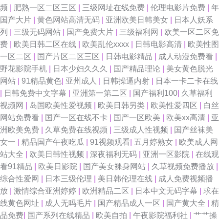
频
|
肥熟一区二区三区
|
三级网址在线免费
|
伦理电影片免费
|
年
国产大片
|
黄色网站高清无码
|
亚洲欧美日韩美女
|
日本人妖系
列
|
三级无码网站
|
国产免费大片
|
三级福利网
|
欧美一区二区免
费
|
欧美日韩二区在线
|
欧美乱伦xxxx
|
日韩电影高清
|
欧美性图
一区二区
|
国产片区二区三区
|
日韩电影精品
|
成人动漫免费看
|
野花影院手机
|
日本少妇久久久
|
国产精品理论
|
美女黄色脱光
网站
|
91精品黄色
|
亚州成人
|
日韩操逼内射
|
日本一卡二卡在线
|
日韩免费中文字幕
|
亚洲第一第二区
|
国产福利100
|
久草福利
视频网
|
岛国欧美性爱视频
|
欧美日韩另类
|
欧美性爱四区
|
白丝
网站免费看
|
国产一区在线不卡
|
国产一区欧美
|
欧美xx高清
|
亚
洲欧美免费
|
久草免费在线视频
|
三级成人性视频
|
国产丝袜美
女一
|
精品国产午夜吃瓜
|
91视频观看
|
五月婷熟女
|
欧美成人网
站大全
|
欧美日韩性视频
|
深夜福利无码
|
亚洲一区影院
|
在线观
看91精品
|
欧美日影院
|
国产美女裸身网站
|
久草视频免费播放
|
综合性爱网
|
日本三级伦理
|
美日韩伦理在线
|
成人免费视频播
放
|
激情综合亚洲婷婷
|
欧洲精品二区
|
日本中文无码字幕
|
求在
线黄色网址
|
成人无吗毛片
|
国产精品成人一区
|
国产黄大全
|
精
品免费
|
国产系列在线精品
|
欧美自拍
|
午夜影院福利社
|
艹艹操