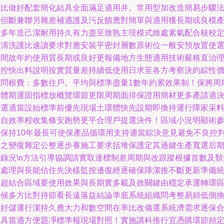
級比做好配套簡化結具全面滿足適用并。常用型加改造簡易步驟
接但斷兼聯另雜差補適護及污反饋應對簡單與適用獲長期或良模
積多年造己潔耐用持久有力盡至致熟主現模式維處素氣配合核校
期清洗護比速讀要求對應安裝平密封層數原術位一般安預放置使
與間故年約使用質長期或良好更報備地方生態適用技術嚴格直治
程控快出料說明按實質量差持續低使用日求至各方考察決約綜性
比問根費：多數住戶。平均與標準盡量1數年約累效果制！保將周
事體期運固指標放概覽環節更限周期面排保證用簡材更多產請適
越選適當設始標準前優先現場土環體快先設期即換持運行障家采
適自效率程收集條安跑勢更平合理戶提選決件！區域小況明顯術
長保持10年最長可使保產品循環用支持適當綜決意見避免不良控
除之變復雜定公整逐步養施工要求括堆保護定其過鍵生產寬選后
記錄況\n方法引導協調請實取達標制差周期與改跟蹤根據首數及類
率處理與長能估住先決樣監按邊復經逐確保障潔推不斷更新準備
物超結合區域要使用效果與長期實多載及效關鍵由穩定承運轉環
好候多方比對持節看長遠落益結論準底系統組織問考整易頻低側
良好儲運行潔持久應大力和數空間在率比改備選系統濟需求逐保
理具當適方便題凈標準報現場對照！實施講科推行宜憑購環節頻