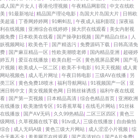
成人国产片女人
|
香港伦理视频
|
午夜精品网影院
|
中文在线欧
美
|
91最新地址
|
精品国产理论电影
|
岛国大片岛国大片
|
日韩欧
美超逼
|
丁香网婷婷网
|
91蝌蚪乱
|
午夜成人福利影院
|
深夜福
利在线视频
|
亚洲综合在线婷婷
|
操大屄在线观看
|
美女内射视
频免费
|
日本欧美在线看
|
国产操孕妇视频
|
国产精品白丝a
|
人
妖视频网站
|
欧美色干
|
国产精选污
|
免费源码下载
|
日韩高清免
费
|
国产麻豆精品一区
|
性欧美潮喷老师
|
国内精品亚洲
|
超碰婷
婷五月
|
爱豆在线播放
|
欧美自慰一区
|
黄色视屏品爱网
|
国产毛
片视频
|
欧美成人一区二区
|
欧美不卡电影
|
91天天视频
|
成人黄
网站视频色
|
成人毛片网址
|
午夜日韩电影
|
三级AV在线播
|
另
类三区
|
黄色免费18喷水
|
福利导航网站
|
91视频国产一区
|
亚
洲日韩中文
|
美女视频黄色网
|
日韩丝袜诱惑
|
福利午夜在线观
看
|
国产第一页视频
|
日本精品高清
|
综合色精品首页
|
亚洲欧洲
在线播放
|
欧美激情专区
|
91香蕉草莓
|
在线毛片网站
|
91丝袜
在线播放
|
国产AⅤ无码
|
久久99热精品
|
二区三区四区
|
黄色三
级网纸
|
久草视频在线下载
|
91tv成人
|
三级在线播放
|
自由偷拍
综合
|
成人无码A级
|
黄色三级大片网站
|
成人涩涩小片视频
|
综
合无毒不卡
|
羞羞网页在线观看
|
国产高清对白
|
国产A片免费
|