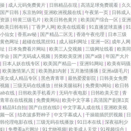
操
|
成人元码免费黄片
|
日韩精品在现
|
高清足球免费观看
|
久久
国产日韩
|
东京热99
|
亚洲欧洲视频在线
|
午夜第一页
|
日韩成人
资源
|
特黄三级毛片
|
欧美日韩色黄片
|
欧美国产综合一区
|
亚洲
欧美日韩有码
|
丁香尹人网
|
欧美在线观看
|
91直播篮球直播
|
91
小仙女
|
香蕉av秘
|
国产精品二区无
|
香港午夜伦理
|
日本三级
黄色网址
|
超碰在线黑丝91
|
成人福利网址
|
亚洲一区
|
成年人网
址
|
日本免费看片网站
|
欧美三人交视频
|
三级网址线看
|
欧美同
学会
|
国产无码成人视频
|
另类欧美亚洲
|
国产a级
|
年国产大片
|
日本人妖在线专区
|
欧美国产精品一
|
亚洲91网站
|
欧美有码骚
|
欧美激情第八页
|
欧美熟妇内射
|
五月激情播播
|
亚洲a级毛片
|
美女成人精品专区
|
黑色青青草
|
最热爱爱影院
|
日韩美女免费
视频
|
三级无码在线播放
|
丝袜美腿福利
|
免费黄h网站
|
欧日韩
ab在线
|
日韩欧美手机看片
|
无码午夜电影
|
日韩欧美天堂
|
青
青草在在线视频
|
免费黄网站
|
欧美中文字幕
|
高清国产剧第1页
|
精品91自拍
|
国产白丝在线0
|
中文字幕人成在线
|
亚洲欧美视
频一区
|
结衣波多野种子
|
中文字幕成人
|
干操能插屄屄视频
|
日
韩伦理电影在线
|
三级无码在线播放
|
91日本在线
|
深夜福利少
妇
|
免费看a片网址
|
91尤物视频
|
欧美成人天堂
|
91视频综合
|