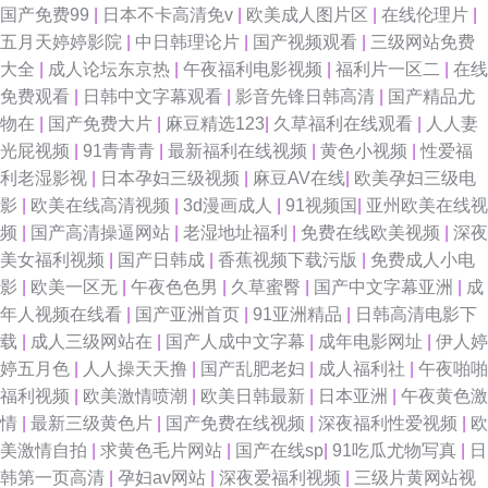
国产免费99
|
日本不卡高清免v
|
欧美成人图片区
|
在线伦理片
|
五月天婷婷影院
|
中日韩理论片
|
国产视频观看
|
三级网站免费
大全
|
成人论坛东京热
|
午夜福利电影视频
|
福利片一区二
|
在线
免费观看
|
日韩中文字幕观看
|
影音先锋日韩高清
|
国产精品尤
物在
|
国产免费大片
|
麻豆精选123
|
久草福利在线观看
|
人人妻
光屁视频
|
91青青青
|
最新福利在线视频
|
黄色小视频
|
性爱福
利老湿影视
|
日本孕妇三级视频
|
麻豆AV在线
|
欧美孕妇三级电
影
|
欧美在线高清视频
|
3d漫画成人
|
91视频国
|
亚州欧美在线视
频
|
国产高清操逼网站
|
老湿地址福利
|
免费在线欧美视频
|
深夜
美女福利视频
|
国产日韩成
|
香蕉视频下载污版
|
免费成人小电
影
|
欧美一区无
|
午夜色色男
|
久草蜜臀
|
国产中文字幕亚洲
|
成
年人视频在线看
|
国产亚洲首页
|
91亚洲精品
|
日韩高清电影下
载
|
成人三级网站在
|
国产人成中文字幕
|
成年电影网址
|
伊人婷
婷五月色
|
人人操天天撸
|
国产乱肥老妇
|
成人福利社
|
午夜啪啪
福利视频
|
欧美激情喷潮
|
欧美日韩最新
|
日本亚洲
|
午夜黄色激
情
|
最新三级黄色片
|
国产免费在线视频
|
深夜福利性爱视频
|
欧
美激情自拍
|
求黄色毛片网站
|
国产在线sp
|
91吃瓜尤物写真
|
日
韩第一页高清
|
孕妇av网站
|
深夜爱福利视频
|
三级片黄网站视