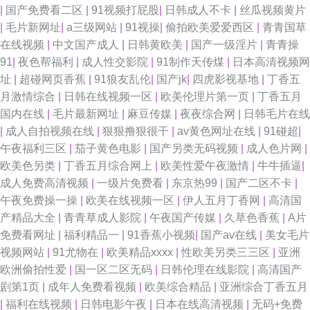
|
国产免费看二区
|
91视频打屁股
|
日韩成人不卡
|
丝瓜视频黄片
|
毛片新网址
|
a三级网站
|
91视操
|
偷拍欧美爱爱西区
|
青青国草
资源总站 尤物视频入口在线 伪娘TS 亚洲久悠悠 亚洲主播国产 91传媒网视
在线视频
|
中文国产成人
|
日韩黄欧美
|
国产一级淫片
|
青青操
91
|
夜色帮福利
|
成人性交影院
|
91制作天传煤
|
日本高清视频网
频网 91看频 国产精品久久鸭下载 AV不卡网站网址 成人AV免费在线观看 A片
址
|
超碰网页香蕉
|
91狼友乱伦
|
国产jk
|
四虎影视基地
|
丁香五
月激情综合
|
日韩在线视频一区
|
欧美伦理片第一页
|
丁香五月
成人午夜剧场 91性情网 91黄色直播网站 91看片看婬黄 91p在线论坛 一区二
国内在线
|
毛片最新网址
|
麻豆传媒
|
夜夜综合网
|
日韩毛片在线
|
成人自拍视频在线
|
狠狠撸狠很干
|
av黄色网址在线
|
91碰超
|
区伦理剧 亚州无玛 五月天性爱视频 五月情婷婷最新地址 亚洲特色色情三级
午夜福利三区
|
茄子黄色电影
|
国产另类无码视频
|
成人色片网
|
欧美色另类
|
丁香五月综合网上
|
欧美性爱午夜激情
|
牛牛插逼
|
毛片 婷婷情情亚洲综合亚洲 亚洲图区狼人 日韩欧美一区操 色情在线观看 欧
成人免费高清视频
|
一级片免费看
|
东京热99
|
国产二区不卡
|
午夜免费操一操
|
欧美在线视频一区
|
伊人五月丁香网
|
高清国
美日韩综合色 黑丝成人诱惑av 欧美深喉性爱 欧美内射在线观看 久久嫩草精
产精品大全
|
青青草成人影院
|
午夜国产传媒
|
久草色香蕉
|
A片
免费看网址
|
福利精品一
|
91香蕉小视频
|
国产av在线
|
美女毛片
品视频影院 久久一久久人妻 久荜中文字摹 精品亚洲无码一区二区 国产3页
视频网站
|
91尤物在
|
欧美精品xxxx
|
性欧美另类三三区
|
亚洲
欧洲偷拍性爱
|
国一区二区无码
|
日韩伦理在线影院
|
高清国产
岛国电影 www极品女 肏屄视频在哪观看 99福利姬 A片无码日韩 99精品在这
剧第1页
|
成年人免费看视频
|
欧美综合精品
|
亚洲综合丁香五月
|
福利在线视频
|
日韩电影午夜
|
日本在线高清视频
|
无码+免费
里 91专区在线 99资源站在线观看 超碰91人人在线 国厂av在线 白丝白虎自