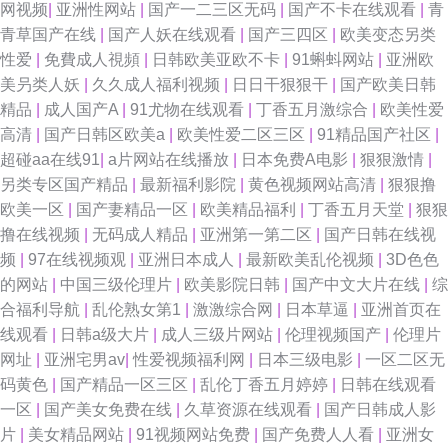
网视频
|
亚洲性网站
|
国产一二三区无码
|
国产不卡在线观看
|
青
青草国产在线
|
国产人妖在线观看
|
国产三四区
|
欧美变态另类
性爱
|
免費成人視頻
|
日韩欧美亚欧不卡
|
91蝌蚪网站
|
亚洲欧
美叧类人妖
|
久久成人福利视频
|
日日干狠狠干
|
国产欧美日韩
精品
|
成人国产A
|
91尤物在线观看
|
丁香五月激综合
|
欧美性爱
高清
|
国产日韩区欧美a
|
欧美性爱二区三区
|
91精品国产社区
|
超碰aa在线91
|
a片网站在线播放
|
日本免费A电影
|
狠狠激情
|
另类专区国产精品
|
最新福利影院
|
黄色视频网站高清
|
狠狠撸
欧美一区
|
国产妻精品一区
|
欧美精品福利
|
丁香五月天堂
|
狠狠
撸在线视频
|
无码成人精品
|
亚洲第一第二区
|
国产日韩在线视
频
|
97在线视频观
|
亚洲日本成人
|
最新欧美乱伦视频
|
3D色色
的网站
|
中国三级伦理片
|
欧美影院日韩
|
国产中文大片在线
|
综
合福利导航
|
乱伦熟女第1
|
激激综合网
|
日本草逼
|
亚洲首页在
线观看
|
日韩a级大片
|
成人三级片网站
|
伦理视频国产
|
伦理片
网址
|
亚洲宅男av
|
性爱视频福利网
|
日本三级电影
|
一区二区无
码黄色
|
国产精品一区三区
|
乱伦丁香五月婷婷
|
日韩在线观看
一区
|
国产美女免费在线
|
久草资源在线观看
|
国产日韩成人影
片
|
美女精品网站
|
91视频网站免费
|
国产免费人人看
|
亚洲女