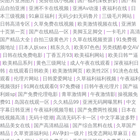
类图片亚洲图片
|
免费在线小视频
|
国产福利深夜挤奶
|
国产精
品自拍亚洲
|
亚洲不卡在线视频
|
亚洲Av动漫
|
夜福利在线
|
日
本三级视频
|
91麻豆福利
|
无码少妇无码鲁片
|
三级毛片网站
|
日韩高清专区
|
久草免费在线视频
|
欧美激情视频在线
|
亚洲第
十页第一页
|
国产在线精品一区
|
美脚玉足脚交
|
一卡毛片
|
高清
国产精品大全
|
自拍三级黄色片
|
久草在线视频资源
|
91免费视
频地址
|
日本人妖sex
|
精东久久
|
欧美97色色
|
另类残酷拳交AV
|
日韩在线免费电影
|
丁香五月93
|
欧美褔利网站
|
欧美日韩艹逼
|
欧美精品系列
|
黄色三级网址
|
成人午夜在线观看
|
深夜福利日
韩
|
在线观看日韩欧美
|
欧美激情网页
|
欧美性2区
|
91洮色在线
观看
|
伦理片网站
|
日韩爱爱网址
|
久草福利福利视频
|
午夜福利
视频强奸
|
91网在线观看0
|
97免费碰
|
日韩午夜伦理片
|
国产福
利姬sp
|
国产免费伦理电影
|
青草激情网
|
午夜激情影
|
操视频免
费91
|
岛国在线观一区
|
久久精品99
|
亚洲无码网曝黑料
|
中文
字幕日韩亚洲
|
午夜福利视频导航
|
国产免费两性视频
|
日本在
线视频高清
|
无码十喷潮
|
高清无码不卡一区
|
中文字幕波多野
|
精品美女在线
|
国产高清精品福
|
国产综合黑料在线
|
久草国产
精品
|
久草资源福利站
|
AV孕妇一级片
|
找变态网站草麻豆
|
在