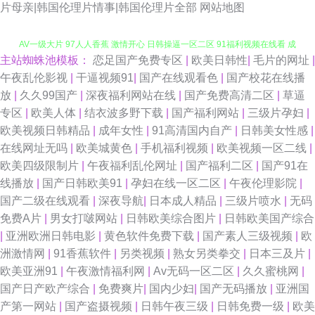
片母亲|韩国伦理片情事|韩国伦理片全部
网站地图
主站蜘蛛池模板：
恋足国产免费专区
|
欧美日韩性
|
毛片的网址
|
91伊人熟女超碰 欧美日韩轮乱五区 豆花视频在线 人妻精品一国产 影音先锋
午夜乱伦影视
|
干逼视频91
|
国产在线观看色
|
国产校花在线播
放
|
久久99国产
|
深夜福利网站在线
|
国产免费高清二区
|
草逼
AV一级大片 97人人香蕉 激情开心 日韩操逼一区二区 91福利视频在线看 成
专区
|
欧美人体
|
结衣波多野下载
|
国产福利网站
|
三级片孕妇
|
欧美视频日韩精品
|
成年女性
|
91高清国内自产
|
日韩美女性感
|
人精品成人导航 男人的天堂com 91爱爱在线影院 东京热大香蕉av 欧美性爱
在线网址无吗
|
欧美城黄色
|
手机福利视频
|
欧美视频一区二线
|
欧美四级限制片
|
午夜福利乱伦网址
|
国产福利二区
|
国产91在
影院一区二区 91白丝喷水自慰网站 草莓视频黄 九一综合色 色悠悠中文视频
线播放
|
国产日韩欧美91
|
孕妇在线一区二区
|
午夜伦理影院
|
国产二级在线观看
|
深夜导航
|
日本成人精品
|
三级片喷水
|
无码
91福利导航网站 俺去也色 九九精品 色友福利影院社区91 91大神图片 草逼
免费A片
|
男女打啵网站
|
日韩欧美综合图片
|
日韩欧美国产综合
|
亚洲欧洲日韩电影
|
黄色软件免费下载
|
国产素人三级视频
|
欧
资源 精品东方av正在进入 天天干天天sge 91深夜福利网站 国产婷婷五月 超
洲激情网
|
91香蕉软件
|
另类视频
|
熟女另类拳交
|
日本三及片
|
欧美亚洲91
|
午夜激情福利网
|
Av无码一区二区
|
久久蜜桃网
|
碰91久久在线 欧美性猛交久久 中文欧美日韩在线 95av 狠狠干综合网 色综
国产日产欧产综合
|
免费爽片
|
国内少妇
|
国产无码播放
|
亚洲国
产第一网站
|
国产盗摄视频
|
日韩午夜三级
|
日韩免费一级
|
欧美
日韩视频 91色漫网页版入口 欧美性交第八页 福利怕91在线 AV三级片无码