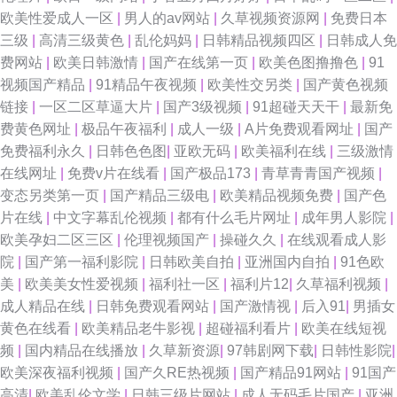
亚州日韩视频 超碰国产在线久草91 丝足av 国产欧美线熟精 91黑黄网 国产
欧美性爱成人一区
|
男人的av网站
|
久草视频资源网
|
免费日本
三级
|
高清三级黄色
|
乱伦妈妈
|
日韩精品视频四区
|
日韩成人免
精品久久 日韩欧美有码无码中文 福利视频999 91pot狼友社在线观看 成人网
费网站
|
欧美日韩激情
|
国产在线第一页
|
欧美色图撸撸色
|
91
视频国产精品
|
91精品午夜视频
|
欧美性交另类
|
国产黄色视频
站做爱在线免费 色精品国产 91新地址 久久国产伊人网 伊人AV影院在线观看
链接
|
一区二区草逼大片
|
国产3级视频
|
91超碰天天干
|
最新免
费黄色网址
|
极品午夜福利
|
成人一级
|
A片免费观看网址
|
国产
黄色91看片 99国产精品久久成人 四虎东方影院 国产欧美日韩性愛久久 国产
免费福利永久
|
日韩色色图
|
亚欧无码
|
欧美福利在线
|
三级激情
在线网址
|
免费v片在线看
|
国产极品173
|
青草青青国产视频
|
欧美综合系列在线 人妻aU在线 91色色高清国产 91大神西瓜 激情文学怡春
变态另类第一页
|
国产精品三级电
|
欧美精品视频免费
|
国产色
片在线
|
中文字幕乱伦视频
|
都有什么毛片网址
|
成年男人影院
|
院 91岛国婷婷 九草在线 一本色道久综合在线 国产精品不卡二区 四虎av播放
欧美孕妇二区三区
|
伦理视频国产
|
操碰久久
|
在线观看成人影
院
|
国产第一福利影院
|
日韩欧美自拍
|
亚洲国内自拍
|
91色欧
91视社 久久99em国产精品 91久久精品视频 91人妻视频 91麻豆之闺蜜双飞
美
|
欧美美女性爱视频
|
福利社一区
|
福利片12
|
久草福利视频
|
成人精品在线
|
日韩免费观看网站
|
国产激情视
|
后入91
|
男插女
老司机福利影城 三级久久视频 色一本久 91在线免费观看地址 日韩成人操 91
黄色在线看
|
欧美精品老牛影视
|
超碰福利看片
|
欧美在线短视
频
|
国内精品在线播放
|
久草新资源
|
97韩剧网下载
|
日韩性影院
|
啪国产视频 91嫂子在线 九一久久精品 91视频在线新网站 日韩h网 伊人焦久
欧美深夜福利视频
|
国产久RE热视频
|
国产精品91网站
|
91国产
高清
|
欧美乱伦文学
|
日韩三级片网站
|
成人无码毛片国产
|
亚洲