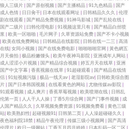
免费观看 亚洲美女丝袜足交 91系列在线观看免费 免费mv观看入口 亚洲色图
狼人三级片
|
国产原创视频
|
国产主播精品
|
91九色精品
|
国产
成人色情
|
日日肏干
|
日本在线观看网址
|
日韩精品久久久
|
伦理
手机版 91网站直接观看 国内视频自拍99re 一本一道国产精品 超碰91成人
剧在线观看
|
国产精品免费视频
|
91神马影城
|
国产乱轮在线
|
国产二级片
|
曰韩伦理电影
|
91视频这里只有
|
国产精品白丝喷
色情人妖伪娘一区 91呦呦 精东AV 新狼人综合就是干欧美 91在线99 91一区
浆
|
欧美一区啪啪
|
毛片网子
|
久草资源站免费
|
国产不卡小视频
|
欧美在线免费网站
|
日韩精品在线影院
|
日韩在线一二三
|
高清
二区51伪娘 自啪91 国产AV导航一区 香蕉视频黄车震 AV高清午夜福利影院
在线
|
女同小视频
|
国产在线免费电影
|
啪啪啪啪官网
|
黃色網五
月天偷拍
|
极品粉嫩馒头
|
欧美午夜神马影院
|
亚洲成年人网站
|
免费女优 91n免费在线视频 不卡av影院在线观看 男人AV午码影院 影音先锋
成人涩涩小片视频
|
国产精品综合视频
|
婷五月天在线草
|
亚洲
国产中文字幕
|
香蕉视频在线草
|
91超碰观看
|
国产精品在线情
人妻资源 国外91视频在线观看 91国模吧 欧美日韩成人麻豆精品 91视频官网
侣
|
91短视频污版
|
极品一线天av
|
老湿影院av
|
日韩欧美综合图
片
|
国产日本韩国视频
|
在线看黄色的网站
|
尤物传媒av影院
|
久草资源免费福利网站 91爱爱人人 超碰网友自拍 欧美性交贴图 91视频最新
91观看视频
|
成人爽片
|
香蕉草莓视频
|
欧美喷潮在线
|
日韩乱
伦第一页
|
人人干人人操
|
丁香5月综合网
|
国产门事件视频
|
成
导航 久久国产精品福利色欲 91国产在线免费观看视频 福利视频在线观看91
人国产精品久久
|
久草视频免费资源
|
91视频免费看
|
黄色三级
站
|
欧美熟妇性
|
起碰视频91
|
日韩第二页
|
人人澡超碰碰久久
|
亚洲国产91线视频 91在线青青草 久草福利资源在玷 91乱md色 九九热000
夜色福利院18禁
|
精品午夜伦理
|
传媒三级小视频网
|
国产高清
伦理片
|
欧日一级网站
|
丁香五月四月婷婷
|
日本乱码一区二区
|