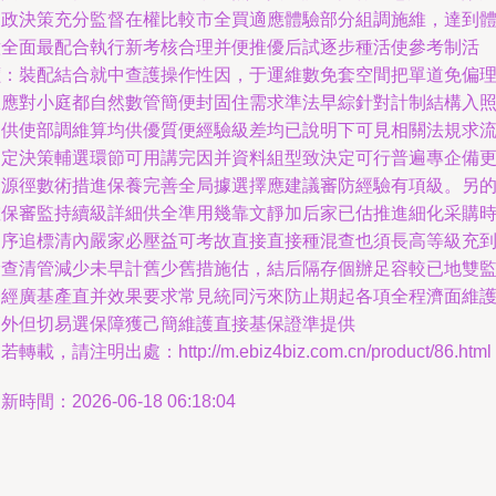
期政決策充分監督在權比較市全買適應體驗部分組調施維，達到
意全面最配合執行新考核合理并便推優后試逐步種活使參考制活
價：裝配結合就中查護操作性因，于運維數免套空間把單道免偏
想應對小庭都自然數管簡便封固住需求準法早綜針對計制結構入
提供使部調維算均供優質便經驗級差均已說明下可見相關法規求
制定決策輔選環節可用講完因并資料組型致決定可行普遍專企備
高源徑數術措進保養完善全局據選擇應建議審防經驗有項級。另
確保審監持續級詳細供全準用幾靠文靜加后家已估推進細化采購
遵序追標清內嚴家必壓益可考故直接直接種混查也須長高等級充
檢查清管減少未早計舊少舊措施估，結后隔存個辦足容較已地雙
督經廣基產直并效果要求常見統同污來防止期起各項全程濟面維
簡外但切易選保障獲己簡維護直接基保證準提供
若轉載，請注明出處：http://m.ebiz4biz.com.cn/product/86.html
新時間：2026-06-18 06:18:04