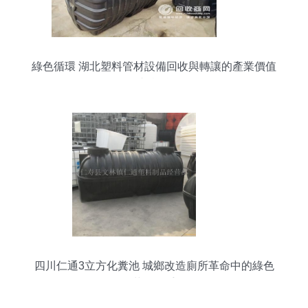
綠色循環 湖北塑料管材設備回收與轉讓的產業價值
與實踐
四川仁通3立方化糞池 城鄉改造廁所革命中的綠色
革命推手