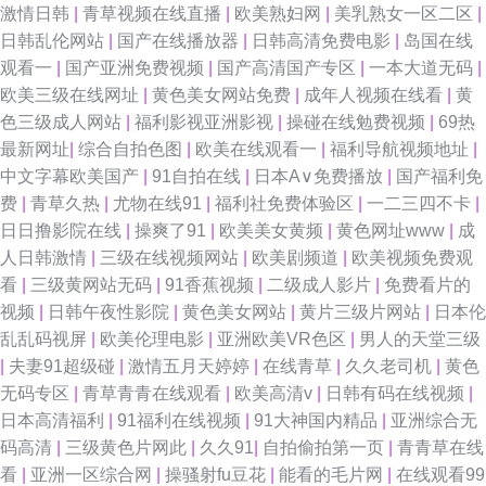
激情日韩
|
青草视频在线直播
|
欧美熟妇网
|
美乳熟女一区二区
|
日韩乱伦网站
|
国产在线播放器
|
日韩高清免费电影
|
岛国在线
97公开久久 91国产原创出厂电影 91夫妻小视频 色婷婷黄色视频 精品无码
观看一
|
国产亚洲免费视频
|
国产高清国产专区
|
一本大道无码
|
欧美三级在线网址
|
黄色美女网站免费
|
成年人视频在线看
|
黄
a∨福利网 91视频在线国产 95国产在线 91福利在线播放 亚洲综合小说网 五
色三级成人网站
|
福利影视亚洲影视
|
操碰在线勉费视频
|
69热
最新网址
|
综合自拍色图
|
欧美在线观看一
|
福利导航视频地址
|
月涩涩婷婷 久久国产丝袜一区 91超碰色 91在线观看网址 午夜性网 91经典
中文字幕欧美国产
|
91自拍在线
|
日本A∨免费播放
|
国产福利免
费
|
青草久热
|
尤物在线91
|
福利社免费体验区
|
一二三四不卡
|
三级 www18草av 免费阿v阿视频播放 91TS人妖另类 国产传媒第37页 欧美
日日撸影院在线
|
操爽了91
|
欧美美女黄频
|
黄色网址www
|
成
人日韩激情
|
三级在线视频网站
|
欧美剧频道
|
欧美视频免费观
一级在线 91豆花免费看片 AV蜜桃久久 久久精品视频网站 午夜精品久久 91
看
|
三级黄网站无码
|
91香蕉视频
|
二级成人影片
|
免费看片的
视频
|
日韩午夜性影院
|
黄色美女网站
|
黄片三级片网站
|
日本伦
蜜桃在线看 成人网址 久久草成人大香蕉AV 最新福利AV在线 超碰在线视91
乱乱码视屏
|
欧美伦理电影
|
亚洲欧美VR色区
|
男人的天堂三级
|
夫妻91超级碰
|
激情五月天婷婷
|
在线青草
|
久久老司机
|
黄色
免费日本视频网站 在线不卡的AV初 91丝袜美女视频 国产精品久久9 欧美淫
无码专区
|
青草青青在线观看
|
欧美高清v
|
日韩有码在线视频
|
日本高清福利
|
91福利在线视频
|
91大神国内精品
|
亚洲综合无
啪啪重囗味合集 91国产视在线观看 国产第五区 欧美成人一二 影音先锋婷婷
码高清
|
三级黄色片网此
|
久久91
|
自拍偷拍第一页
|
青青草在线
看
|
亚洲一区综合网
|
操骚射fu豆花
|
能看的毛片网
|
在线观看99
99中文字幕在线视频 伦理片色网传媒 91吴梦梦台湾无码 伦理鲁丝影院 91av