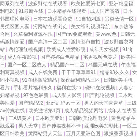
同系列在线
|
波多野结在线观看
|
欧美性爱第七页
|
亚洲精品福
利电影
|
91最新在线
|
日本精品在线观看
|
成人国产高清
|
日本
韩国理论电影
|
日本在线观看免费
|
91自拍刺激
|
另类激情一区
|
另类区图人妻
|
污网站在线浏览
|
美女福利视频导航
|
东京热综
合网
|
久草福利资源在玷
|
国产mv免费观看
|
黄www色
|
日韩无
码激情深爱
|
国产高清一区二区
|
激情都市自拍
|
波多野吉衣网
站
|
岳伦理红桃视频
|
欧美成人性爱影院
|
成年男女视频
|
91肏
屄
|
成人午夜影视
|
国产婷婷白色精品
|
宅男视频色黄片
|
欧美性
日
|
国产一区二区成人
|
精品国产一二区
|
岛国无码在线
|
午夜福
利写真视频
|
成人在线免费
|
干干干草草草91
|
精品93久久久
|
女
同小视频
|
91在线播放精品
|
深夜福利精品三区
|
日韩欧美手机
看片
|
手机看片福利永久
|
福利在线aa
|
碰91在线视频
|
人妻少
妇精品视
|
97色色最新
|
成人私人影院
|
国产乱轮视频
|
日本欧
美性爱
|
国产精品92
|
亚洲乱码av一区
|
男人的天堂青青草
|
三级
av传媒在线
|
欧美激情第1页
|
成人精品视频网站
|
成年人在线看
片
|
三A级黄片
|
日本欧美亚洲
|
日韩欧美伦理电影
|
黄色精品在
线观看
|
男人天堂
|
国产传媒视频不卡
|
亚洲欧美加勒比
|
一区二
区日韩欧美
|
黄网站男人天堂
|
五月天亚洲色图
|
狠操香蕉视频
|