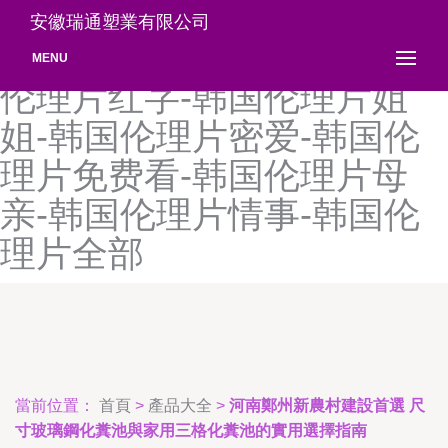
韩国伦理片公公-韩国伦理片
安徽瑞通塑業有限公司
观看-韩国伦理片合集-韩国
MENU
伦理片红字-韩国伦理片姐
姐-韩国伦理片密爱-韩国伦
理片免费看-韩国伦理片母
亲-韩国伦理片情事-韩国伦
理片全部
當前位置：
首頁
>
產品大全
>
河南鄭州新農村建設首選 尺
寸玻璃鋼化糞池與家用三格化糞池的實用選擇指南