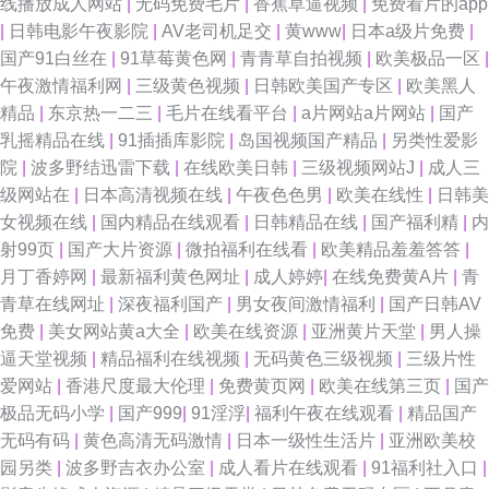
线播放成人网站
|
无码免费毛片
|
香蕉草逼视频
|
免费看片的app
|
日韩电影午夜影院
|
AV老司机足交
|
黄www
|
日本a级片免费
|
国产91白丝在
|
91草莓黄色网
|
青青草自拍视频
|
欧美极品一区
|
午夜激情福利网
|
三级黄色视频
|
日韩欧美国产专区
|
欧美黑人
精品
|
东京热一二三
|
毛片在线看平台
|
a片网站a片网站
|
国产
乳摇精品在线
|
91插插库影院
|
岛国视频国产精品
|
另类性爱影
院
|
波多野结迅雷下载
|
在线欧美日韩
|
三级视频网站J
|
成人三
级网站在
|
日本高清视频在线
|
午夜色色男
|
欧美在线性
|
日韩美
女视频在线
|
国内精品在线观看
|
日韩精品在线
|
国产福利精
|
内
射99页
|
国产大片资源
|
微拍福利在线看
|
欧美精品羞羞答答
|
月丁香婷网
|
最新福利黄色网址
|
成人婷婷
|
在线免费黄A片
|
青
青草在线网址
|
深夜福利国产
|
男女夜间激情福利
|
国产日韩AV
免费
|
美女网站黄a大全
|
欧美在线资源
|
亚洲黄片天堂
|
男人操
逼天堂视频
|
精品福利在线视频
|
无码黄色三级视频
|
三级片性
爱网站
|
香港尺度最大伦理
|
免费黄页网
|
欧美在线第三页
|
国产
极品无码小学
|
国产999
|
91淫浮
|
福利午夜在线观看
|
精品国产
无码有码
|
黄色高清无码激情
|
日本一级性生活片
|
亚洲欧美校
园另类
|
波多野吉衣办公室
|
成人看片在线观看
|
91福利社入口
|