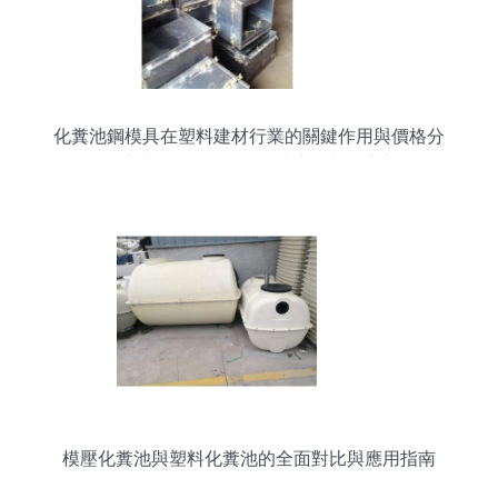
化糞池鋼模具在塑料建材行業的關鍵作用與價格分
析——專業參數+選型指南護航優質供應商選擇
模壓化糞池與塑料化糞池的全面對比與應用指南