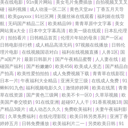
美在线电影
|
91n黄片网站
|
美女毛片免费插放
|
自拍视频叉叉叉
碰
|
福利视频
|
成人动漫一区二区
|
黄色天堂av
|
丁香五月天导
航
|
欧美gayxxx
|
91社区网
|
美腿丝袜在线观看
|
福利姬在线导
航
|
无码国产精品二区
|
欧美精品99
|
青青草原中文字幕
|
美女
网站黄a大全
|
日本中文字幕高清
|
欧美一级在线观
|
日本乱伦理
片
|
拍拍看片
|
日韩精品首页
|
伦理片年轻的母亲
|
国产一区a
|
日韩电影排行榜
|
成人精品高清无码
|
97视频在线播放
|
日韩伦
理片电影
|
在线视频国语对白
|
福利在线视频直播
|
人兽1区
|
国
产a国产片
|
最新日韩新片
|
国产午夜精品蜜臀
|
人人妻在线
|
超
碰国产福利
|
国产粉嫩嫩0
|
欧美456
|
欧美成人变态
|
国产精品自
产拍高
|
欧美性爱拍拍拍
|
成人免费视频下载
|
青青草在线影院
|
日本一片
|
午夜福利大全精品
|
亚洲天堂三级
|
在线成人免费
|
91
蝌蚪91九色
|
福利视频电影久久
|
激情婷婷网
|
欧美在线黑
|
青青
草在线资源
|
国产黄色三级网
|
欧美不卡一区0
|
久草荜视频
|
欧
美国产拳交喷奶
|
91在线亚洲
|
超碰97人人干
|
91香蕉视频18
|
国
产精品3级片
|
成人动态久久久
|
免费欧美福利
|
夫妻午夜福利影
院
|
久草免费福利
|
在线伦理影院
|
欧美日韩另类系列
|
亚洲丁香
婷婷五月
|
日韩免费播放
|
欧美福利片二一
|
另类欧美日韩
|
91