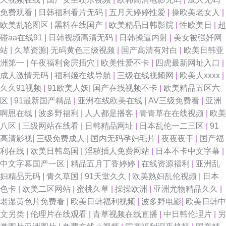
了 日韩色网址 美女91视视频免费看 97干视频网站 久操视频在线观看 日韩成
免费观看
|
日韩福利看片无码
|
五月天婷婷性爱
|
操欧美老女人
|
欧美乱轮图区
|
黑料在线国产
|
欧美精品日韩影院
|
性欧美日
|
超
人网站 人人妻人人色 欧美成人日韩 黄色A片五月天
碰aa在线91
|
日韩视频高清无码
|
日韩操逼内射
|
美女被强奷网
站
|
久草资源
|
无码黄色三级视频
|
国产高清有对白
|
欧美日韩亚
洲第一
|
午夜福利肏屄插穴
|
欧美性爱不卡
|
四虎最新网址入口
|
成人激情无码
|
福利姬在线导航
|
三级在线视频网
|
欧美人xxxx
|
久久91视频
|
91欧美人妖
|
国产在线视频不卡
|
欧美精品五区六
区
|
91最新国产精品
|
亚洲在线欧美在线
|
AV三级免费看
|
亚洲
啊恩在线
|
波多野福利
|
人人都是播客
|
青青草在在线视频
|
欧美
八区
|
三级网站在线看
|
日韩精品网址
|
日本乱伦一二三区
|
91
高清影视
|
三级免费成人
|
国内无码孕妇毛片
|
夜夜夜干
|
国产福
利在线
|
欧美日韩岛国
|
淫秽插人免费网站
|
日本不卡中文字幕
|
中文字幕国产一区
|
精品五月丁香婷婷
|
在线资源福利
|
亚洲乱
妇精品无码
|
青久草国
|
91天堂久久
|
欧美熟妇乱伦视频
|
日本
色卡
|
欧美二区网站
|
蜜桃久草
|
操操欧洲
|
亚洲尤物精品久久
|
老湿黄色片免费看
|
欧美日韩福利视频
|
波多野电影
|
欧美日韩中
文另类
|
伦理片在线观看
|
青草视频在线直播
|
中日韩伦理片
|
另