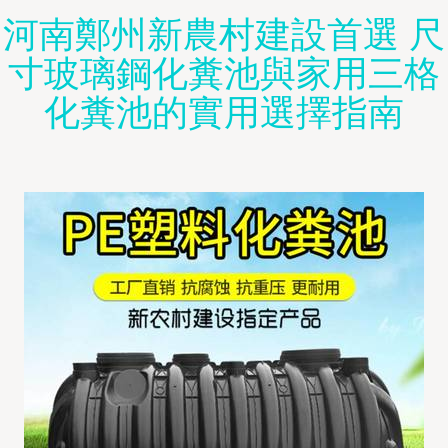
河南鄭州新農村建設首選 尺
寸玻璃鋼化糞池與家用三格
化糞池的實用選擇指南