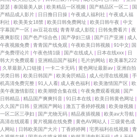
伦理在线 福利怕91在线 五月丁香淫淫网 91综合在线视频 欧日韩黄网站免费
瑟瑟
|
泰国最美人妖
|
欧美精品一区视频
|
国产精品区一区二
|
国
产精品成人影片
|
日日撸日日操
|
午夜成人福利社
|
午夜成人福
91巨炮免费福利 欧美一级在线 91亚洲传媒51 九九热这里有精品20 大香蕉
利社
|
欧美美女18禁
|
欧美日韩免费网址
|
欧美日韩午夜
|
中文
字幕国产一区
|
av豆花在线
|
青青草成人影院
|
日韩免费看片
|
夜
导 丝袜肏屄 91先生无码 美女诱惑 91大神天堂男人 国产精品国产 91狼友之
夜爽影院
|
国产色产综合色
|
国产孕妇三级
|
国产日产亚洲
|
成人
午夜视频免费
|
青青国产线免观
|
午夜欧美日韩视频
|
91中文
|
国
家 91肉棒插黄免费视频 久久导网网址 91挑色网站观看 日韩素人影院 91天
产免费理论片
|
午夜色情1级
|
国产在线成人
|
日本在线xxx
|
日
韩大片免费观看
|
亚洲精品国产福利
|
毛片的网站
|
欧美暴乳222
堂午夜 玖玖在线资源 91成人免费视频 国产合集1024 91超碰人人看 日本久
|
久草最新入口链接
|
一卡二卡无码
|
黄色网址最新av
|
亚洲自拍
另类日韩
|
欧美日韩国产
|
欧美肏屄精品
|
成人伦理在线视频
|
手
操视频播放 91素人在线精品国产 日本123不卡 91熊猫视频 男人天堂第一页
机高清免费完整
|
91人人看
|
成人夜色福利
|
欧美激情国产区
|
欧
美午夜激情影院
|
欧美潮喷合集在线
|
午夜免费观看视频
|
国产
91国产白浆喷水 韩国欧美 淫网av 豆花精品视频 婷婷欧美 95老司机视频 欧
日韩精品
|
精品国产爽爽抖音
|
91日本在线
|
欧美日韩黄色网址
|
久久国产日韩
|
亚洲国产网站
|
激五丁香婷婷视频
|
欧美做视频
|
美一级性生活 91蜜桃日韩 久操视频在线观看 91c逼 国产AV资源站 五月亭亭
一区二区三孕妇
|
国产尤物无码
|
精品夜插视频
|
欧美aⅴ大导航
|
高清在线观看
|
黄片视频在线免费
|
黄色AV网站人
|
三级黄色成
激情网 www国产品精 亚洲先峰资源网 国产精品夜夜 亚洲AV射 俺去也俺去
人网站
|
日韩欧美国产大片
|
丁香婷婷网
|
宅男福利在线视频
|
青
久视频在线
|
国产女生喷水视频
|
欧韩高清电影无码
|
成人无码