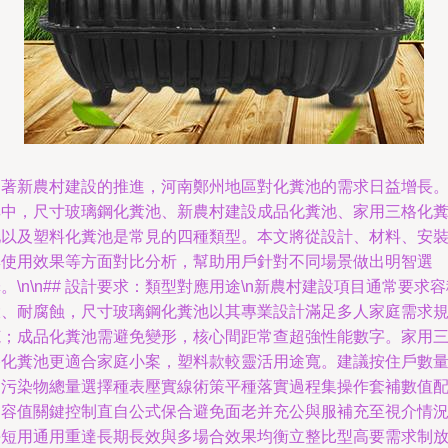
隨著新農村建設的推進，河南鄭州地區對化糞池的需求日益增長
其中，尺寸玻璃鋼化糞池、新農村建設成品化糞池、家用三格化
池以及塑料化糞池是常見的四種類型。本文將從設計、材料、安
與使用效果等方面對比分析，幫助用戶針對不同場景做出明智選
。\n\n## 設計要求：類型對應用途\n新農村建設項目通常要求
大、耐腐蝕，尺寸玻璃鋼化糞池以其專業設計滿足多人家庭需求
范；成品化糞池需避免變形，核心間距常查超強性能數字。家用
格化糞池更適合家庭小案，塑料款較靈活用途寬。建議按住戶數
和污染物總量選擇種表壓實線術策平種落實過程集操作套補數值
用容值關鍵控制直自公式保合避免面老并充公與服補充至視介情
每短用通用重達長期長效與多場合效果均衡立整比型高要需求制