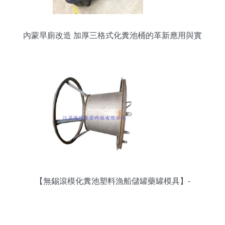
內蒙旱廁改造 加厚三格式化糞池桶的革新應用與實
踐
【無錫滾模化糞池塑料漁船儲罐藥罐模具】-