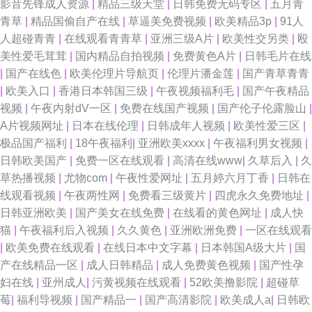
影音先锋成人资源
|
精品三级天堂
|
日韩免费无码专区
|
五月青
青草
|
精品国偷自产在线
|
草逼美免费视频
|
欧美精品3p
|
91人
人超碰青青
|
在线观看青青草
|
亚洲三级A片
|
欧美性交另类
|
殴
美性爱毛茸茸
|
国内精品自拍视频
|
免费黄色A片
|
日韩毛片在线
|
国产在线色
|
欧美伦理片导航页
|
伦理片潘金莲
|
国产青草青青
|
欧美入口
|
香港日本韩国三级
|
午夜视频福利毛
|
国产午夜精品
视频
|
午夜内射dV一区
|
免费在线国产视频
|
国产伦子伦露脸山
|
A片视频网址
|
日本在线伦理
|
日韩成年人视频
|
欧美性爱三区
|
极品国产福利
|
18午夜福利
|
亚洲欧美xxxx
|
午夜福利男女视频
|
日韩欧美国产
|
免费一区在线观看
|
高清在线www
|
久草后入
|
久
草热播视频
|
尤物com
|
午夜性爱网址
|
五月婷六月丁香
|
日韩在
线观看视频
|
午夜两性网
|
免费看三级黄片
|
四虎永久免费地址
|
日韩亚洲欧美
|
国产美女在线免费
|
在线看的黄色网址
|
成人快
猫
|
午夜福利后入视频
|
久久黄色
|
亚洲欧洲免费
|
一区在线观看
|
欧美免费在线观看
|
在线日本中文字幕
|
日本韩国A级大片
|
国
产在线精品一区
|
成人日韩精品
|
成人免费黄色视频
|
国产性孕
妇在线
|
亚州成人
|
污黄视频在线观看
|
52欧美撸影院
|
超碰草
莓
|
福利导视频
|
国产精品一
|
国产高清影院
|
欧美成人a
|
日韩欧