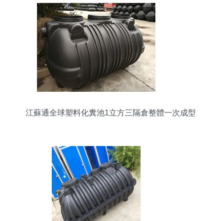
江蘇通全球塑料化糞池1立方三隔倉整體一次成型