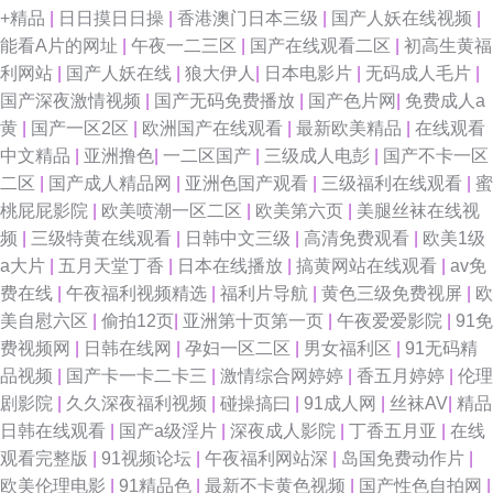
+精品
|
日日摸日日操
|
香港澳门日本三级
|
国产人妖在线视频
|
能看A片的网址
|
午夜一二三区
|
国产在线观看二区
|
初高生黄福
慰 久草资源站 九九久久视频 欧美2P小视频 午夜精品久久 91黑丝美女自慰
利网站
|
国产人妖在线
|
狼大伊人
|
日本电影片
|
无码成人毛片
|
国产深夜激情视频
|
国产无码免费播放
|
国产色片网
|
免费成人a
91永久在线播放 99久久卡1卡2 超碰在线大青青青青 狼人社区精品国际 欧美
黄
|
国产一区2区
|
欧洲国产在线观看
|
最新欧美精品
|
在线观看
中文精品
|
亚洲撸色
|
一二区国产
|
三级成人电彭
|
国产不卡一区
精品一区蜜桃 91在线播放专区 精品国产欧美婷婷 日韩一二片区做爱Av 91传
二区
|
国产成人精品网
|
亚洲色国产观看
|
三级福利在线观看
|
蜜
桃屁屁影院
|
欧美喷潮一区二区
|
欧美第六页
|
美腿丝袜在线视
媒magnet 99国产精品久久成人 国产精区久久 国产精品九九视频 国产情侣
频
|
三级特黄在线观看
|
日韩中文三级
|
高清免费观看
|
欧美1级
a大片
|
五月天堂丁香
|
日本在线播放
|
搞黄网站在线观看
|
av免
AV免费 国产精品自拍区 91精选 激情五月天社区 影音先锋亚洲av Www国产
费在线
|
午夜福利视频精选
|
福利片导航
|
黄色三级免费视屏
|
欧
美自慰六区
|
偷拍12页
|
亚洲第十页第一页
|
午夜爱爱影院
|
91免
91视频 久热精品色情 亚欧色图有码 91涩情 国产精品久久一级 四虎av播放
费视频网
|
日韩在线网
|
孕妇一区二区
|
男女福利区
|
91无码精
品视频
|
国产卡一卡二卡三
|
激情综合网婷婷
|
香五月婷婷
|
伦理
97干在线观看 久久七七9 91aV青青 国产91视频网 青草社区在线 91n少女在
剧影院
|
久久深夜福利视频
|
碰操搞曰
|
91成人网
|
丝袜AV
|
精品
日韩在线观看
|
国产a级淫片
|
深夜成人影院
|
丁香五月亚
|
在线
线视频 成人超碰91资源站 欧美福利网址 91she九色精品国产 海角社区在线
观看完整版
|
91视频论坛
|
午夜福利网站深
|
岛国免费动作片
|
欧美伦理电影
|
91精品色
|
最新不卡黄色视频
|
国产性色自拍网
|